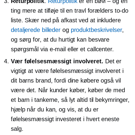
Returpolitik
.
Returpolitik
er en
bøvl – og
en
ting mere at tilføje til en travl forælders
to-do
liste. Skær ned på afkast ved at inkludere
detaljerede billeder
og
produktbeskrivelser
,
og sørg for, at du hurtigt kan besvare
spørgsmål via e-mail eller et callcenter.
Vær følelsesmæssigt involveret.
Det er
vigtigt at være følelsesmæssigt involveret i
dit barns brand, fordi dine købere også vil
være det. Når kunder køber, køber de med
et barn i tankerne, så lyt altid til bekymringer,
hjælp når du kan, og vis, at du er
følelsesmæssigt investeret i hvert eneste
salg.