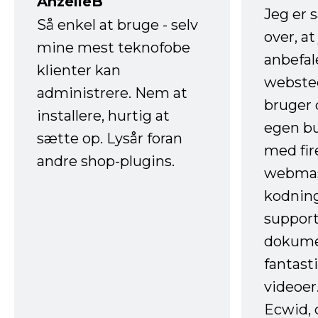
AnzelleB
Jeg er 
Så enkel at bruge - selv
over, at
mine mest teknofobe
anbefal
klienter kan
websted
administrere. Nem at
bruger 
installere, hurtig at
egen b
sætte op. Lysår foran
med fir
andre shop-plugins.
webmas
kodnin
support
dokume
fantast
videoer
Ecwid, 