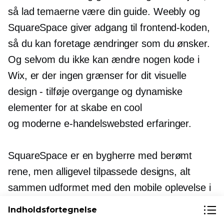
så lad temaerne være din guide. Weebly og
SquareSpace giver adgang
til frontend-koden,
så du kan foretage ændringer som du ønsker.
Og selvom du ikke kan ændre nogen kode i
Wix, er der ingen grænser for dit visuelle
design -
tilføje overgange og dynamiske
elementer for at skabe en cool
og moderne e-handelswebsted
erfaringer.
SquareSpace er en bygherre med berømt
rene, men alligevel tilpassede designs, alt
sammen udformet med den mobile oplevelse i
tankerne. Hvis du er en Adobe-designer, kan
Indholdsfortegnelse
Muse være det rigtige for dig. Der kræves