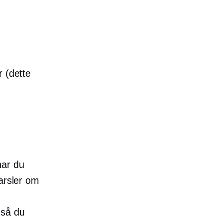
r (dette
har du
arsler om
, så du