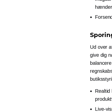
hænder
Forsend
Sporin
Ud over at
give dig n
balancere
regnskabs
butiksstyr
Realtid
produk
Live-vi