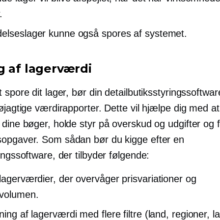
.
elseslager kunne også spores af systemet.
g af lagerværdi
 spore dit lager, bør din detailbutiksstyringssoftwa
øjagtige værdirapporter. Dette vil hjælpe dig med at
 dine bøger, holde styr på overskud og udgifter og 
opgaver. Som sådan bør du kigge efter en
ingssoftware, der tilbyder følgende:
lagerværdier, der overvåger prisvariationer og
tvolumen.
sning
af lagerværdi med flere filtre (land, regioner, l