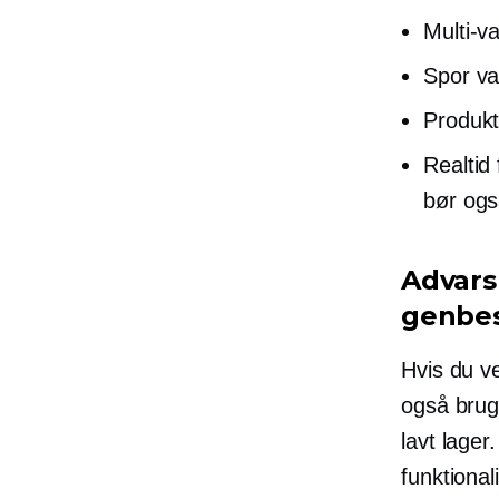
Multi-va
Spor va
Produkt
Realtid
bør ogs
Advars
genbes
Hvis du v
også brug 
lavt lager
funktional