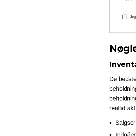
Jeg
Nøgle
Invent
De bedste 
beholdning
beholdnin
realtid
akt
Salgsord
Indgåen