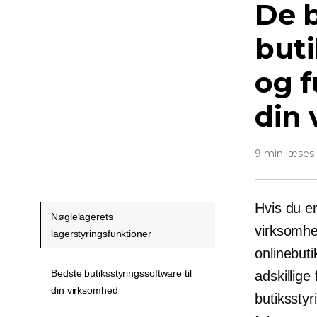
De 
buti
og f
din
9 min læses
Hvis du e
Nøglelagerets
virksomhe
lagerstyringsfunktioner
onlinebut
Bedste butiksstyringssoftware til
adskillige
din virksomhed
butikssty