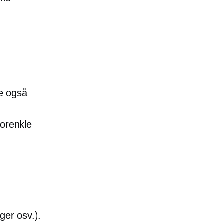
re også
forenkle
ager osv.).