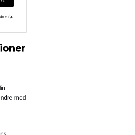
lde mig.
ioner
din
 ændre med
ens