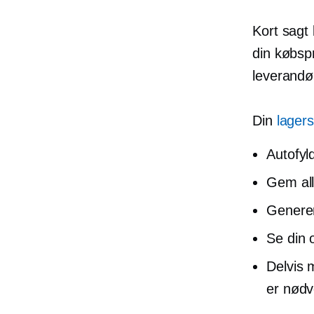
Kort sagt
din købsp
leverandør
Din
lager
Autofyl
Gem all
Genere
Se din 
Delvis 
er nødv