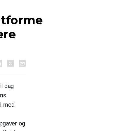
atforme
ere
il dag
ens
ed med
opgaver og