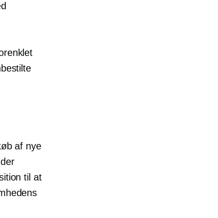
ed
orenklet
bestilte
køb af nye
nder
tion til at
somhedens