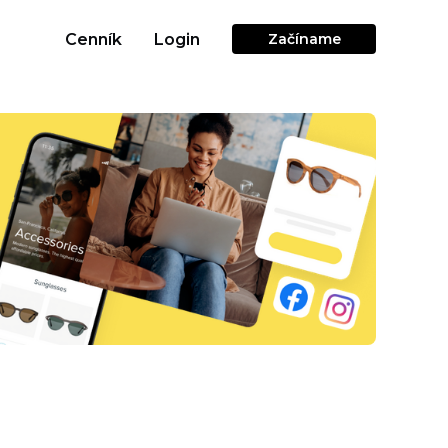
Cenník
Login
Začíname