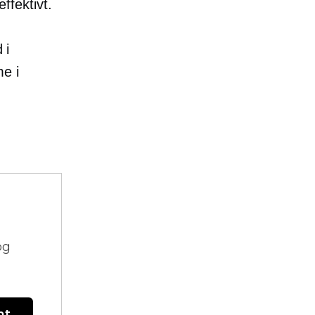
fektivt.
 i
me i
og
nt