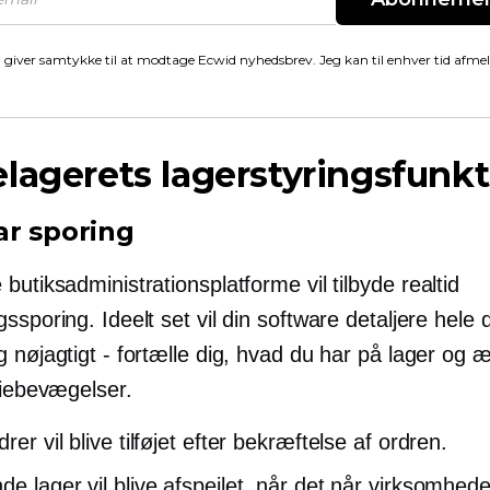
 giver samtykke til at modtage Ecwid nyhedsbrev. Jeg kan til enhver tid afme
lagerets lagerstyringsfunkt
ar sporing
butiksadministrationsplatforme vil tilbyde
realtid
ssporing. Ideelt set vil din software detaljere hele 
g nøjagtigt - fortælle dig, hvad du har på lager og
iebevægelser.
rer vil blive tilføjet efter bekræftelse af ordren.
de lager vil blive afspejlet, når det når virksomhed