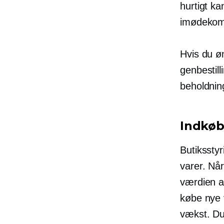
hurtigt ka
imødekom
Hvis du ø
genbestill
beholdnin
Indkøb
Butiksstyr
varer. Når
værdien af
købe nye 
vækst. Du 