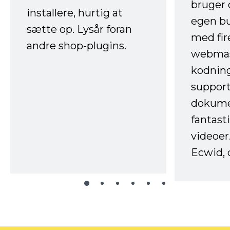
bruger 
installere, hurtig at
egen b
sætte op. Lysår foran
med fir
andre shop-plugins.
webmas
kodnin
support
dokume
fantast
videoer
Ecwid, 