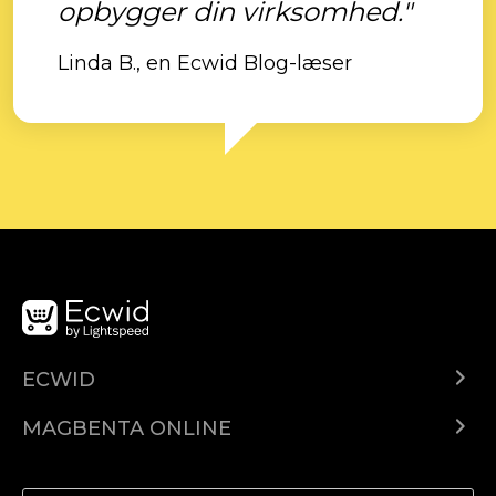
opbygger din virksomhed."
Linda B., en Ecwid Blog-læser
ECWID
Ecwid.com
MAGBENTA ONLINE
Help center
Ibenta kahit saan
Ibenta sa Facebook