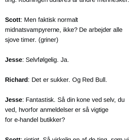
Scott
: Men faktisk normalt
midnatsvampyrerne, ikke? De arbejder alle
sjove timer. (griner)
Jesse
: Selvfølgelig. Ja.
Richard
: Det er sukker. Og Red Bull.
Jesse
: Fantastisk. Så din kone ved selv, du
ved, hvorfor anmeldelser er så vigtige
for
e-handel
butikker?
Scott
: rigtigt. Så virkelig en af ​​de ting, som vi