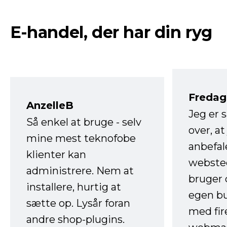
E-handel, der har din ryg
Fredag 
AnzelleB
Jeg er 
Så enkel at bruge - selv
over, at
mine mest teknofobe
anbefal
klienter kan
websted
administrere. Nem at
bruger 
installere, hurtig at
egen b
sætte op. Lysår foran
med fir
andre shop-plugins.