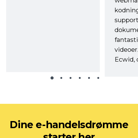
webmas
kodnin
support
dokume
fantast
videoer
Ecwid, 
Dine e-handelsdrømme
starter her