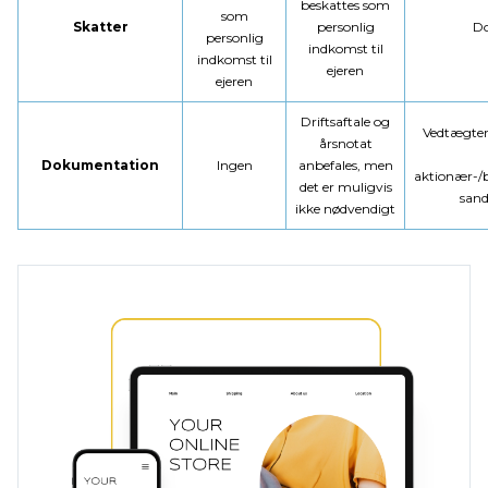
beskattes som
som
Skatter
personlig
Do
personlig
indkomst til
indkomst til
ejeren
ejeren
Driftsaftale og
Vedtægter
årsnotat
Dokumentation
Ingen
anbefales, men
aktionær-/b
det er muligvis
sand
ikke nødvendigt