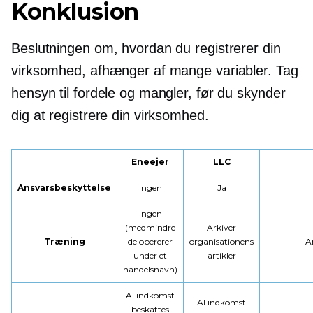
Konklusion
Beslutningen om, hvordan du registrerer din
virksomhed, afhænger af mange variabler. Tag
hensyn til fordele og mangler, før du skynder
dig at registrere din virksomhed.
Eneejer
LLC
Ansvarsbeskyttelse
Ingen
Ja
Ingen
(medmindre
Arkiver
Træning
de opererer
organisationens
A
under et
artikler
handelsnavn)
Al indkomst
Al indkomst
beskattes