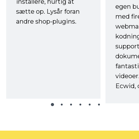
installere, hurtig at
egen b
sætte op. Lysår foran
med fir
andre shop-plugins.
webmas
kodnin
support
dokume
fantast
videoer
Ecwid, 