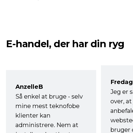
E-handel, der har din ryg
Fredag 
AnzelleB
Jeg er 
Så enkel at bruge - selv
over, at
mine mest teknofobe
anbefal
klienter kan
websted
administrere. Nem at
bruger 