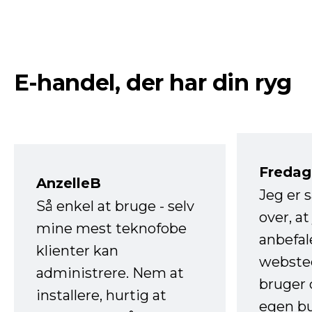
E-handel, der har din ryg
Fredag 
AnzelleB
Jeg er 
Så enkel at bruge - selv
over, at
mine mest teknofobe
anbefal
klienter kan
websted
administrere. Nem at
bruger 
installere, hurtig at
egen b