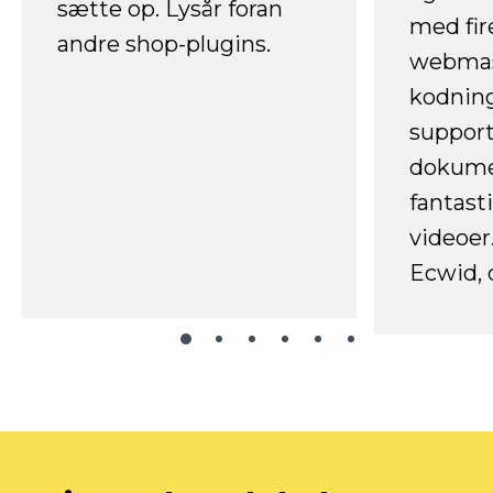
sætte op. Lysår foran
med fir
andre shop-plugins.
webmas
kodnin
support
dokume
fantast
videoer
Ecwid, 