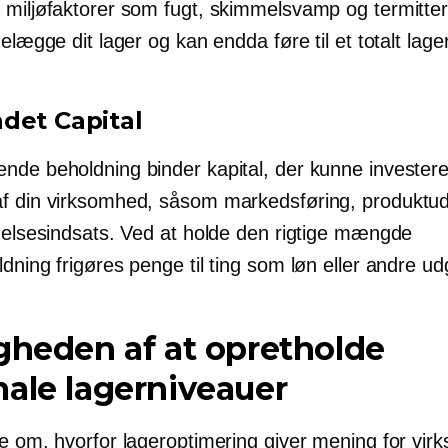
 miljøfaktorer som fugt, skimmelsvamp og termitter
delægge dit lager og kan endda føre til et totalt lage
ndet
Capital
nde beholdning binder kapital, der kunne investere
f din virksomhed, såsom markedsføring, produktud
idelsesindsats. Ved at holde den rigtige mængde
dning frigøres penge til ting som løn eller andre udg
gheden af ​​at opretholde
ale lagerniveauer
le om, hvorfor lageroptimering giver mening for vir