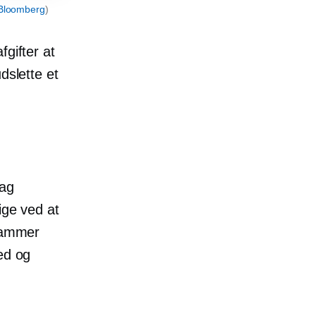
Bloomberg
)
fgifter at
dslette et
Tag
ige ved at
 rammer
ed og