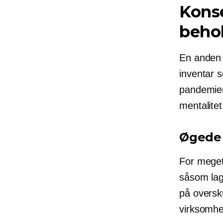
Kons
beho
En anden 
inventar 
pandemien
mentalitet
Øgede
For meget
såsom lage
på oversku
virksomhe