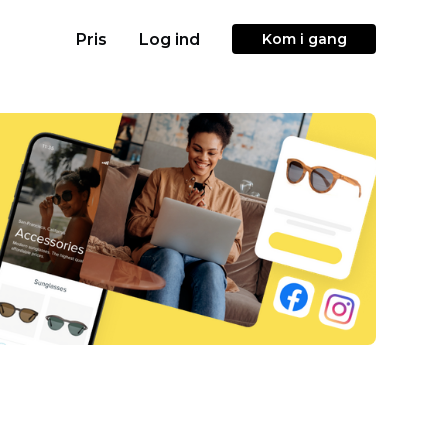
Pris
Log ind
Kom i gang