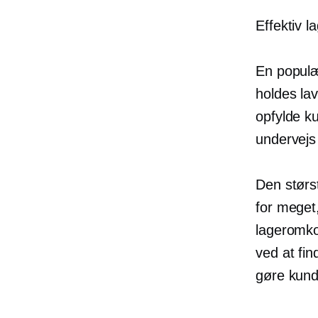
Effektiv l
En populæ
holdes la
opfylde k
undervej
Den størs
for meget
lageromkos
ved at fin
gøre kund