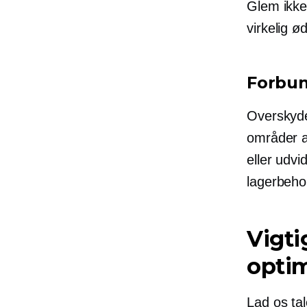
Glem ikke
virkelig ø
Forbu
Overskyde
områder a
eller udv
lagerbehol
Vigti
optim
Lad os ta