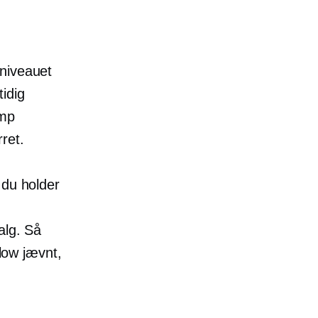
niveauet
idig
ump
ret.
 du holder
alg. Så
flow jævnt,