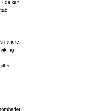
 - de kan
rtab.
s i andre
vikling
ifter.
ksomheder.