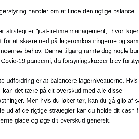
agerstyring handler om at finde den rigtige balance.
r strategi er
"just-in-time
management,” hvor lager
vt for at skære ned på lageromkostningerne og samt
undernes behov. Denne tilgang ramte dog nogle b
s
Covid-19
pandemi, da forsyningskæder blev forstyr
te udfordring er at balancere lagerniveauerne. Hvis
, kan det tære på dit overskud med alle disse
tninger. Men hvis du løber tør, kan du gå glip af s
de ud af de rigtige strategier kan du holde dit cash 
erne glade og øge dit overskud generelt.