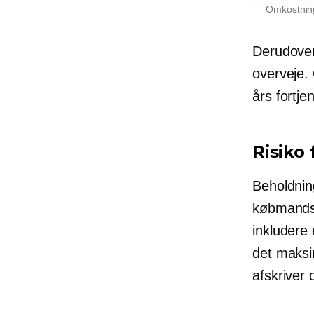
Omkostninge
Derudover 
overveje. 
års fortje
Risiko
Beholdnin
købmandsfo
inkludere
det maksim
afskriver 