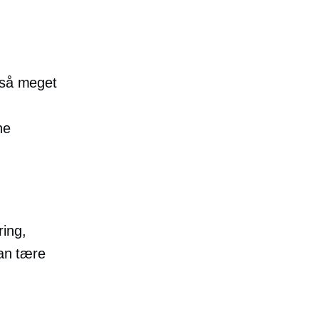
 så meget
ne
ring,
kan tære