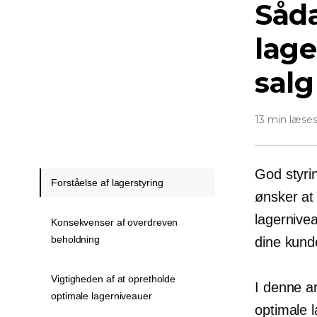
Såd
lage
salg
13 min læse
God styri
Forståelse af lagerstyring
ønsker at
lagernivea
Konsekvenser af overdreven
beholdning
dine kund
Vigtigheden af ​​at opretholde
I denne ar
optimale lagerniveauer
optimale l