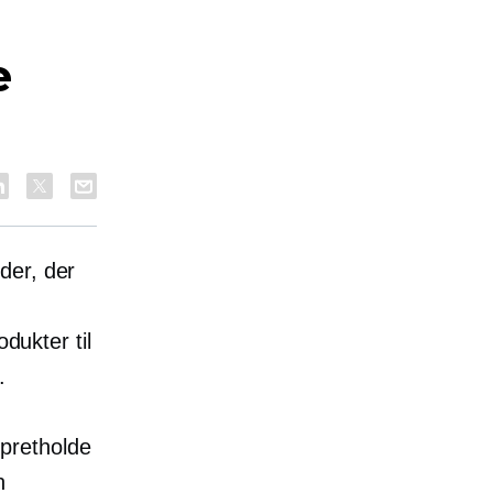
e
der, der
dukter til
.
 opretholde
n