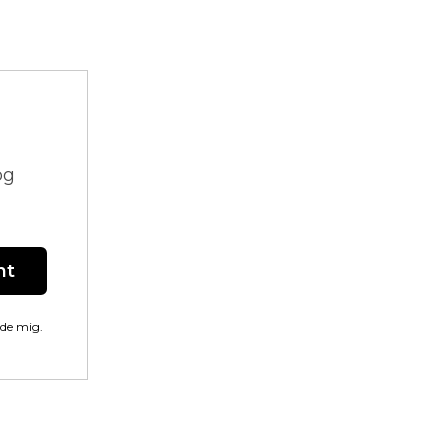
og
nt
lde mig.