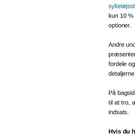
syltetøjss
kun 10 % 
optioner.
Andre und
præsenter
fordele o
detaljerne
På bagsid
til at tro
indsats.
Hvis du h