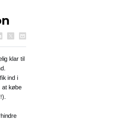
on
ig klar til
nd.
ik ind i
n at købe
!).
rhindre