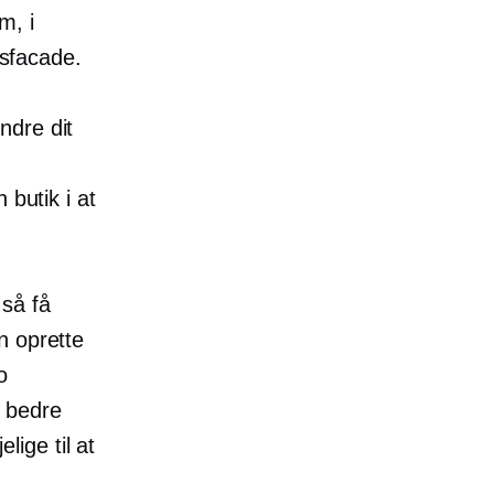
m, i
ksfacade.
ndre dit
 butik i at
 så få
n oprette
o
e bedre
lige til at