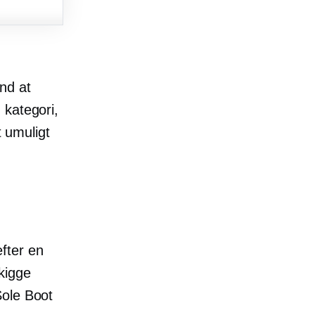
nd at
 kategori,
t umuligt
fter en
 kigge
Sole Boot