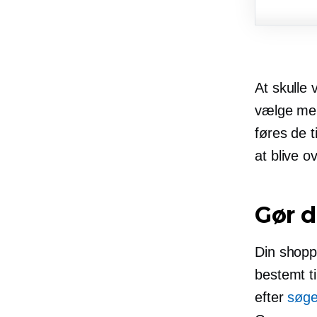
At skulle
vælge mel
føres de t
at blive 
Gør d
Din shopp
bestemt ti
efter
søge