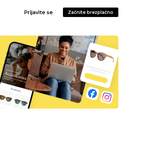
Prijavite se
Začnite brezplačno