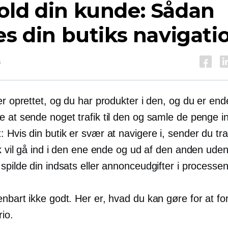
old din kunde: Sådan
es din butiks navigati
s
er oprettet, og du har produkter i den, og du er endel
e at sende noget trafik til den og samle de penge i
 Hvis din butik er svær at navigere i, sender du traf
lk vil gå ind i den ene ende og ud af den anden ude
spilde din indsats eller annonceudgifter i processen
nbart ikke godt. Her er, hvad du kan gøre for at fo
io.