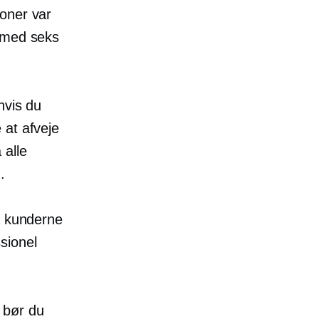
oner var
e med seks
hvis du
 at afveje
 alle
.
å kunderne
ssionel
 bør du