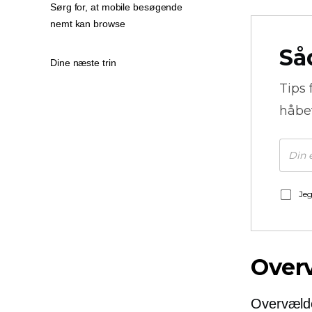
Sørg for, at mobile besøgende
nemt kan browse
Så
Dine næste trin
Tips 
håbe
Jeg
Over
Overvælde