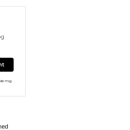
og
nt
lde mig.
med