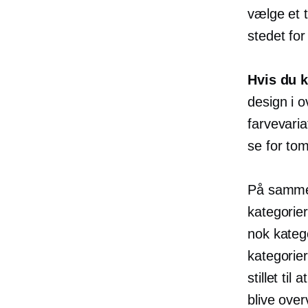
vælge et t
stedet for
Hvis du k
design i 
farvevaria
se for to
På samme 
kategorie
nok katego
kategorie
stillet til 
blive over