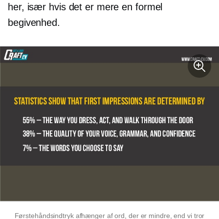
her, især hvis det er mere en formel
begivenhed.
Førstehåndsindtryk afhænger af ord, der er mindre, end vi tror