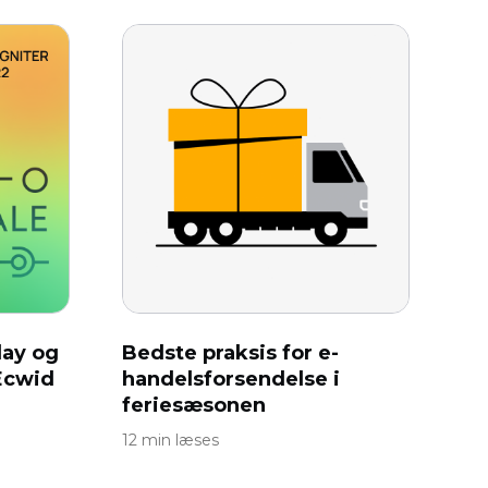
iday og
Bedste praksis for e-
Ecwid
handelsforsendelse i
feriesæsonen
12 min læses