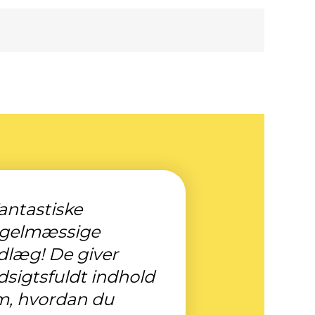
antastiske
egelmæssige
dlæg! De giver
dsigtsfuldt indhold
m, hvordan du