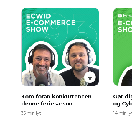
Kom foran konkurrencen
Gør dig
denne feriesæson
og Cyb
35 min lyt
14 min ly