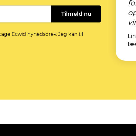
fo
op
Tilmeld nu
vi
tage Ecwid nyhedsbrev. Jeg kan til
Li
læ