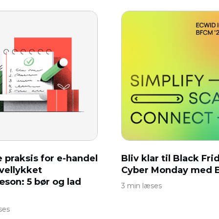
 praksis for e-handel
Bliv klar til Black Fr
 vellykket
Cyber ​​Monday med 
æson: 5 bør og lad
3 min læses
ses