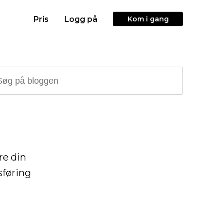
Pris
Logg på
Kom i gang
re din
sføring