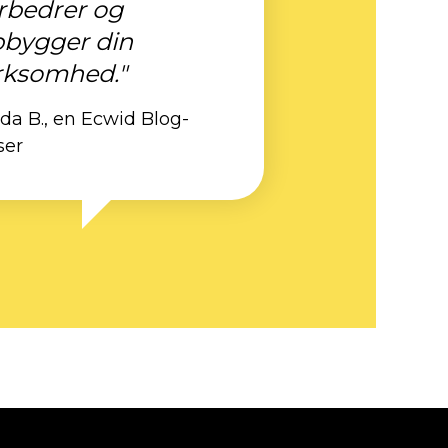
rbedrer og
bygger din
rksomhed."
nda B., en Ecwid Blog-
ser