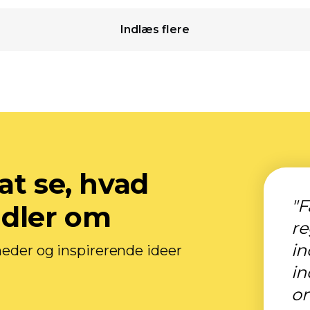
Indlæs flere
at se, hvad
"F
ndler om
r
in
heder og inspirerende ideer
in
o