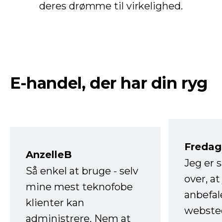
deres drømme til virkelighed.
E-handel, der har din ryg
Fredag 
AnzelleB
Jeg er 
Så enkel at bruge - selv
over, at
mine mest teknofobe
anbefal
klienter kan
websted
administrere. Nem at