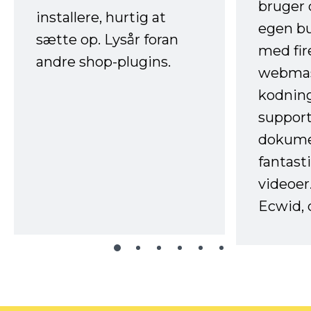
bruger 
installere, hurtig at
egen b
sætte op. Lysår foran
med fir
andre shop-plugins.
webmas
kodnin
support
dokume
fantast
videoer
Ecwid, 