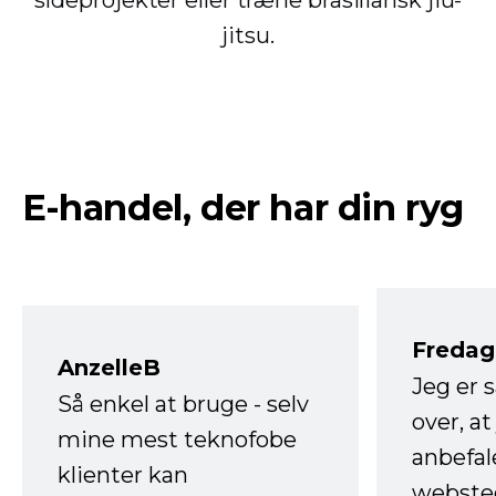
sideprojekter eller træne brasiliansk jiu-
jitsu.
E-handel, der har din ryg
Fredag 
AnzelleB
Jeg er 
Så enkel at bruge - selv
over, at
mine mest teknofobe
anbefal
klienter kan
websted