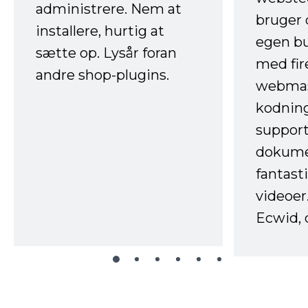
administrere. Nem at
bruger 
installere, hurtig at
egen b
sætte op. Lysår foran
med fir
andre shop-plugins.
webmas
kodnin
support
dokume
fantast
videoer
Ecwid, 