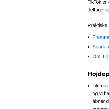
TikTok er 
deltage o
Praktiske
Fremm
Spark-
Om Tik
Højdep
TikTok 
og vi h
åbner di
automati