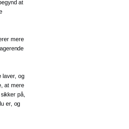
begynd at
e
erer mere
gagerende
e laver, og
e, at mere
 sikker på,
u er, og