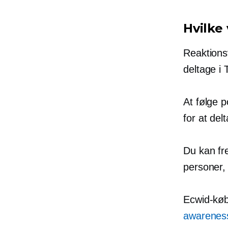
Hvilke 
Reaktions
deltage i 
At følge 
for at del
Du kan fre
personer, 
Ecwid-køb
awarenes