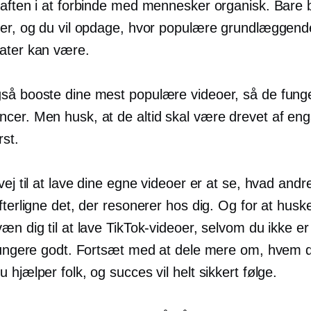
raften i at forbinde med mennesker organisk. Bare 
oer, og du vil opdage, hvor populære grundlæggend
ater kan være.
så booste dine mest populære videoer, så de fung
cer. Men husk, at de altid skal være drevet af en
rst.
vej til at lave dine egne videoer er at se, hvad andr
fterligne det, der resonerer hos dig. Og for at husk
æn dig til at lave TikTok-videoer, selvom du ikke er
 fungere godt. Fortsæt med at dele mere om, hvem d
 hjælper folk, og succes vil helt sikkert følge.