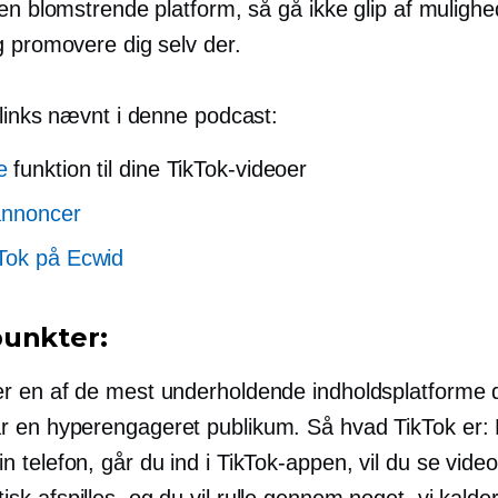
en blomstrende platform, så gå ikke glip af mulighe
g promovere dig selv der.
 links nævnt i denne podcast:
e
funktion til dine TikTok-videoer
annoncer
Tok på Ecwid
unkter:
er en af ​​de mest underholdende indholdsplatforme 
ar en
hyperengageret
publikum. Så hvad TikTok er:
n telefon, går du ind i TikTok-appen, vil du se video
sk afspilles, og du vil rulle gennem noget, vi kalder