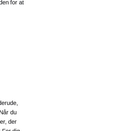
den for at
derude,
 Når du
er, der
 For dig-