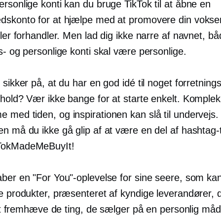
rsonlige konti kan du bruge TikTok til at åbne en
dskonto for at hjælpe med at promovere din voks
ller forhandler. Men lad dig ikke narre af navnet, b
s- og personlige konti skal være personlige.
 sikker på, at du har en god idé til noget forretnings
dhold? Vær ikke bange for at starte enkelt. Komplek
med tiden, og inspirationen kan slå til undervejs. 
en må du ikke gå glip af at være en del af hashtag
TokMadeMeBuyIt!
aber en "For You"-oplevelse for sine seere, som ka
e produkter, præsenteret af kyndige leverandører, 
l at fremhæve de ting, de sælger på en personlig måd