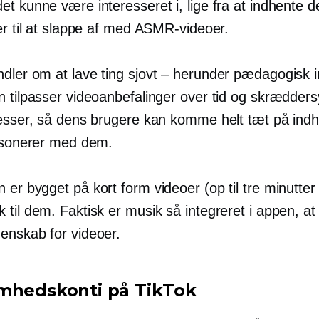
et kunne være interesseret i, lige fra at indhente 
er til at slappe af med ASMR-videoer.
ndler om at lave ting
sjovt – herunder
pædagogisk i
n tilpasser videoanbefalinger over tid og skrædders
resser, så dens brugere kan komme helt tæt på indh
resonerer med dem.
n er bygget på
kort form
videoer (op til tre minutter
til dem. Faktisk er musik så integreret i appen, at
enskab for videoer.
mhedskonti på TikTok