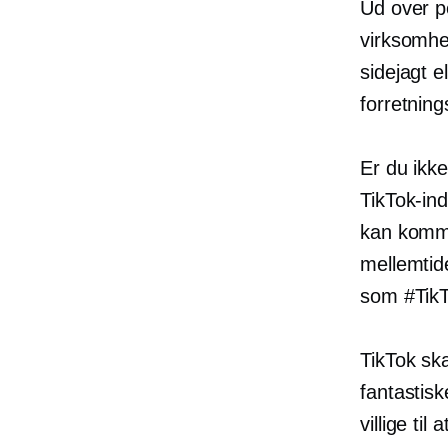
Ud over pe
virksomhe
sidejagt e
forretning
Er du ikke
TikTok-in
kan komme 
mellemtid
som #Tik
TikTok sk
fantastisk
villige ti