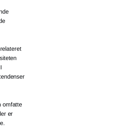
ende
åde
relateret
siteten
I
-tendenser
n omfatte
der er
e.