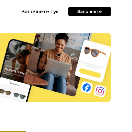
Започнете тук
Започнете