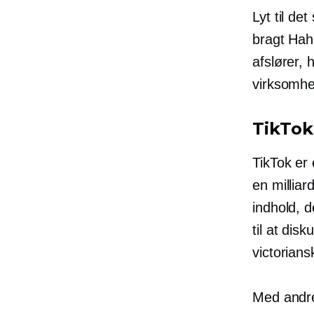
Lyt til d
bragt Hah
afslører,
virksomhe
TikTok
TikTok er
en milliar
indhold, 
til at dis
victorians
Med andre