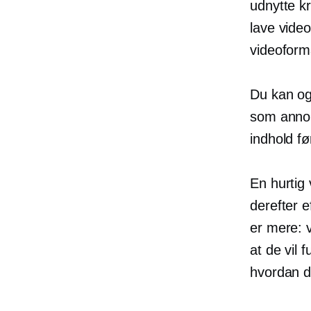
udnytte k
lave vide
videoform
Du kan og
som annon
indhold fø
En hurtig 
derefter e
er mere: v
at de vil
hvordan du