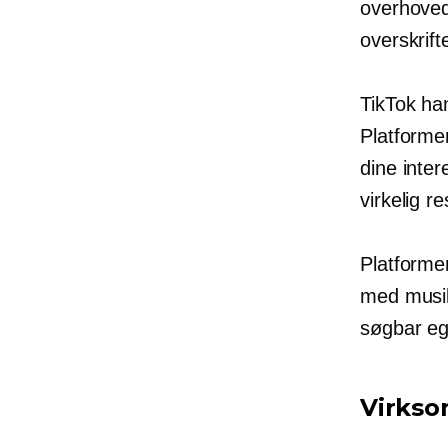
overhoved
overskrift
TikTok ha
Platforme
dine inte
virkelig 
Platforme
med musik 
søgbar eg
Virkso