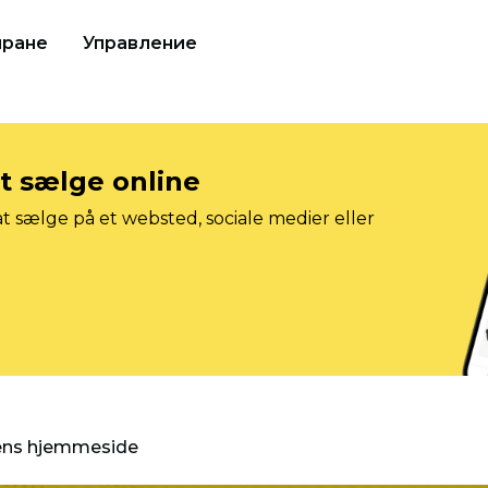
иране
Управление
at sælge online
t sælge på et websted, sociale medier eller
gens hjemmeside