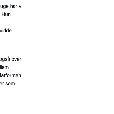
uge har vi
. Hun
vidde.
 også over
ellem
platformen
ner som