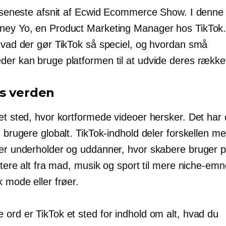
et seneste afsnit af Ecwid Ecommerce Show. I denne 
ney Yo, en Product Marketing Manager hos TikTok
 hvad der gør TikTok så speciel, og hvordan små
der kan bruge platformen til at udvide deres række
s verden
 et sted, hvor kortformede videoer hersker. Det har
d brugere globalt. TikTok-indhold deler forskellen m
der underholder og uddanner, hvor skabere bruger 
kutere alt fra mad, musik og sport til mere niche-em
k mode eller frøer.
 ord er TikTok et sted for indhold om alt, hvad du