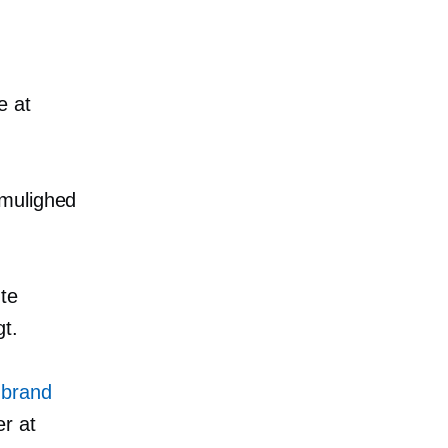
e at
 mulighed
nte
gt.
e
brand
er at