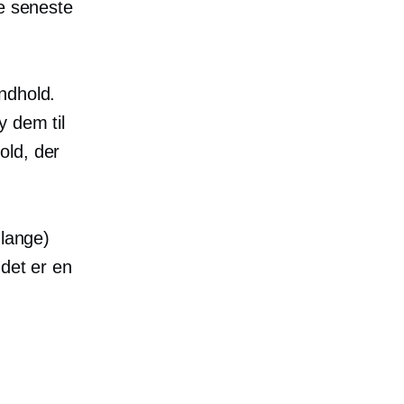
de seneste
ndhold.
y dem til
old, der
 lange)
 det er en