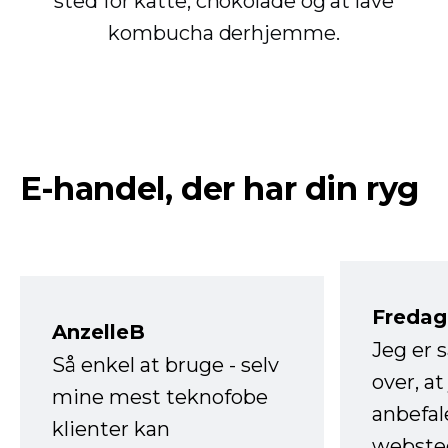
sted for katte, chokolade og at lave
kombucha derhjemme.
E-handel, der har din ryg
Fredag 
AnzelleB
Jeg er 
Så enkel at bruge - selv
over, at
mine mest teknofobe
anbefal
klienter kan
websted