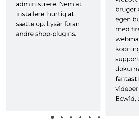
administrere. Nem at
bruger 
installere, hurtig at
egen b
sætte op. Lysår foran
med fir
andre shop-plugins.
webmas
kodnin
support
dokume
fantast
videoer
Ecwid, 