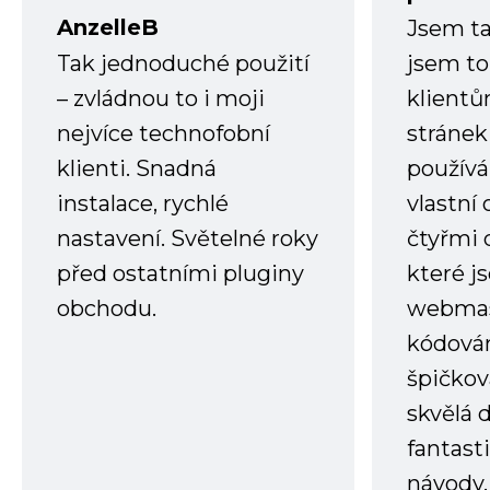
AnzelleB
Jsem ta
Tak jednoduché použití
jsem to
– zvládnou to i moji
klient
nejvíce technofobní
stránek 
klienti. Snadná
používá
instalace, rychlé
vlastní
nastavení. Světelné roky
čtyřmi 
před ostatními pluginy
které j
obchodu.
webmas
kódování
špičkov
skvělá
fantast
návody.