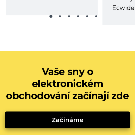
Ecwide,
Vaše sny o
elektronickém
obchodování začínají zde
Začínáme