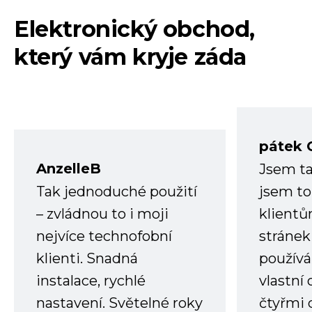
Elektronický obchod,
který vám kryje záda
pátek 
AnzelleB
Jsem ta
Tak jednoduché použití
jsem to
– zvládnou to i moji
klient
nejvíce technofobní
stránek 
klienti. Snadná
používá
instalace, rychlé
vlastní
nastavení. Světelné roky
čtyřmi 