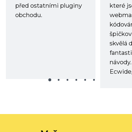
před ostatními pluginy
které j
obchodu.
webmas
kódování
špičkov
skvělá
fantast
návody.
Ecwide,