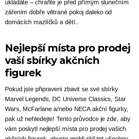
ukládáte – chraňte je před přímým slunečním
zářením
dobře větrané
pokoj daleko od
domácích mazlíčků a dětí..
Nejlepší místa pro prodej
vaší sbírky akčních
figurek
Pokud jste připraveni zbavit se své sbírky
Marvel Legends, DC Universe Classics, Star
Wars, McFarlane a/nebo NECA akční figurky,
pak už nehledejte! Tento průvodce je zde, aby
vám poskytl nejlepší místa pro prodej vašich
akčních figurek, abyste mohli sklízet všechny