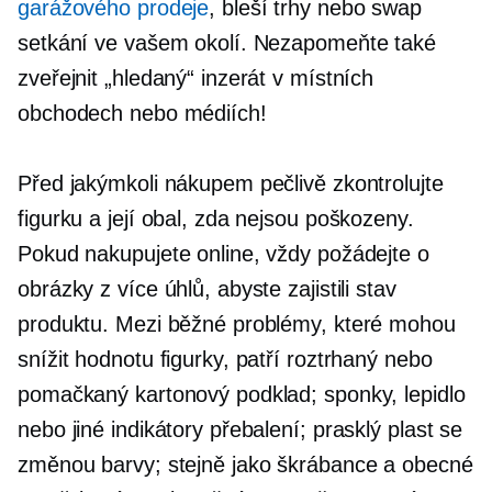
garážového prodeje
, bleší trhy nebo swap
setkání ve vašem okolí. Nezapomeňte také
zveřejnit „hledaný“ inzerát v místních
obchodech nebo médiích!
Před jakýmkoli nákupem pečlivě zkontrolujte
figurku a její obal, zda nejsou poškozeny.
Pokud nakupujete online, vždy požádejte o
obrázky z více úhlů, abyste zajistili stav
produktu. Mezi běžné problémy, které mohou
snížit hodnotu figurky, patří roztrhaný nebo
pomačkaný kartonový podklad; sponky, lepidlo
nebo jiné indikátory přebalení; prasklý plast se
změnou barvy; stejně jako škrábance a obecné