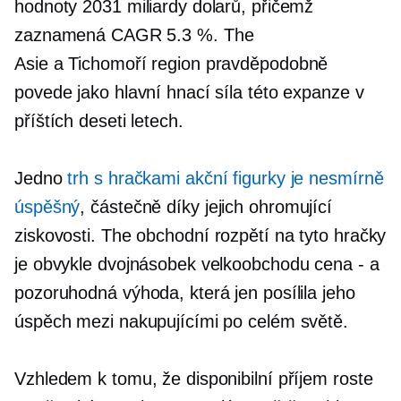
hodnoty 2031 miliardy dolarů, přičemž
zaznamená CAGR 5.3 %. The
Asie a Tichomoří
region pravděpodobně
povede jako hlavní hnací síla této expanze v
příštích deseti letech.
Jedno
trh s hračkami akční figurky je nesmírně
úspěšný
, částečně díky jejich ohromující
ziskovosti. The
obchodní rozpětí
na tyto hračky
je obvykle dvojnásobek velkoobchodu
cena - a
pozoruhodná výhoda, která jen posílila jeho
úspěch mezi nakupujícími po celém světě.
Vzhledem k tomu, že disponibilní příjem roste