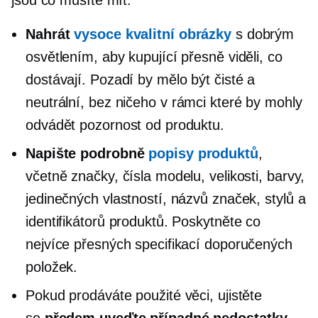
Nahrát
vysoce kvalitní
obrázky
s dobrým
osvětlením, aby kupující přesně viděli, co
dostávají. Pozadí by mělo být čisté a
neutrální, bez ničeho
v rámci
které by mohly
odvádět pozornost od produktu.
Napište podrobně
popisy produktů
,
včetně značky, čísla modelu, velikosti, barvy,
jedinečných vlastností, názvů značek, stylů a
identifikátorů produktů. Poskytněte co
nejvíce přesných specifikací doporučených
položek.
Pokud prodáváte použité věci, ujistěte
se
předem uveďte případné nedostatky