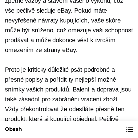
zpětné vazby a stavem vašeho výkonu, což
vše pečlivě sleduje eBay. Pokud máte
nevyřešené návraty kupujících, vaše skóre
může být sníženo, což omezuje vaši schopnost
prodávat a může dokonce vést k tvrdším
omezením ze strany eBay.
Proto je kriticky důležité psát podrobné a
přesné popisy a pořídit ty nejlepší možné
snímky vašich produktů. Balení a doprava jsou
také zásadní pro zabránění vracení zboží.
Vždy
překontrolovat
že odesíláte přesně ten
produkt, který si kupující objednal. Pečlivě
položku zkontrolujte, abyste se ujistili, že je
Obsah