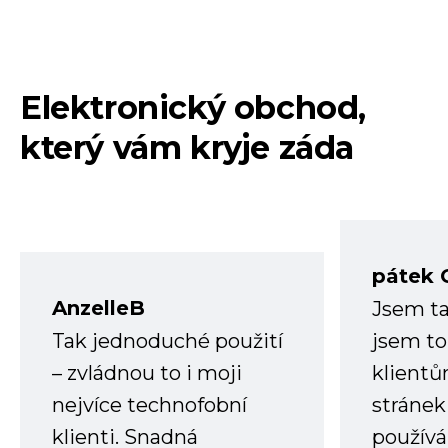
Elektronický obchod,
který vám kryje záda
pátek 
AnzelleB
Jsem ta
Tak jednoduché použití
jsem to
– zvládnou to i moji
klient
nejvíce technofobní
stránek 
klienti. Snadná
používá