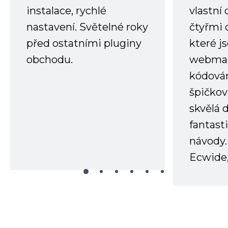
instalace, rychlé
vlastní
nastavení. Světelné roky
čtyřmi 
před ostatními pluginy
které j
obchodu.
webmas
kódování
špičkov
skvělá
fantast
návody.
Ecwide,