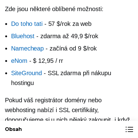
Zde jsou některé oblíbené možnosti:
Do toho tati
-
57 $/rok za web
Bluehost
-
zdarma až 49,9 $/rok
Namecheap
-
začíná od 9 $/rok
eNom
-
$ 12,95 / rr
SiteGround
-
SSL zdarma při nákupu
hostingu
Pokud váš registrátor domény nebo
webhosting nabízí i SSL certifikáty,
doporučujeme si u nich nějaký zakoupit, i když
je o něco dražší. To vám ušetří hodiny, když
Obsah