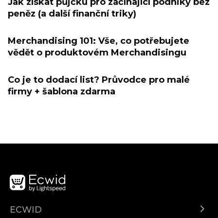
Jak získat půjčku pro začínající podniky bez
peněz (a další finanční triky)
Merchandising 101: Vše, co potřebujete
vědět o produktovém Merchandisingu
Co je to dodací list? Průvodce pro malé
firmy + šablona zdarma
ECWID