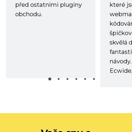
před ostatními pluginy
které j
obchodu.
webmas
kódování
špičkov
skvělá
fantast
návody.
Ecwide,