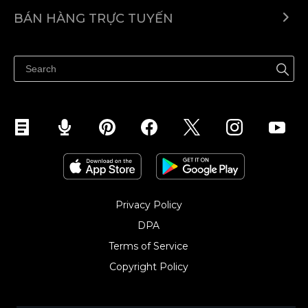
Ecwid.com
BÁN HÀNG TRỰC TUYẾN
Trung tâm trợ giúp
Bán ở bất cứ đâu
Quảng bá ở bất cứ đâu
Kiểm soát mọi thứ
Privacy Policy
DPA
Terms of Service
Copyright Policy‎