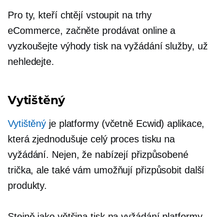
Pro ty, kteří chtějí vstoupit na trhy
eCommerce, začněte prodávat online a
vyzkoušejte výhody
tisk na vyžádání
služby, už
nehledejte.
Vytištěný
Vytištěný
je
platformy
(včetně Ecwid) aplikace,
která zjednodušuje celý proces tisku na
vyžádání. Nejen, že nabízejí přizpůsobené
trička,
ale také vám umožňují přizpůsobit další
produkty.
Stejně jako většina
tisk na vyžádání
platformy,