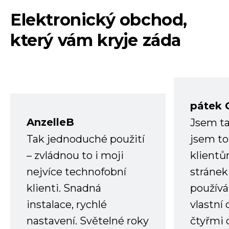
Elektronický obchod,
který vám kryje záda
pátek 
AnzelleB
Jsem ta
Tak jednoduché použití
jsem to
– zvládnou to i moji
klient
nejvíce technofobní
stránek 
klienti. Snadná
používá
instalace, rychlé
vlastní
nastavení. Světelné roky
čtyřmi 