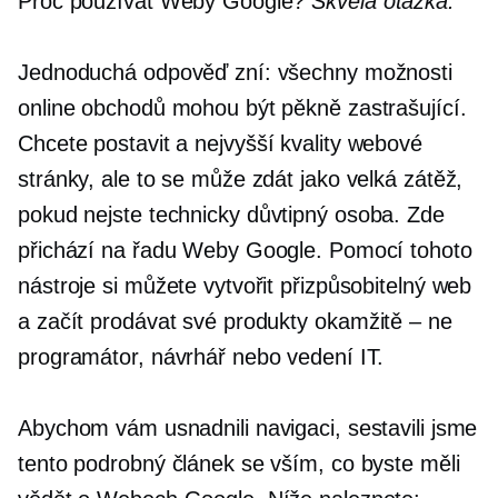
Proč používat Weby Google?
Skvělá otázka.
Jednoduchá odpověď zní: všechny možnosti
online obchodů mohou být pěkně zastrašující.
Chcete postavit a
nejvyšší kvality
webové
stránky, ale to se může zdát jako velká zátěž,
pokud nejste
technicky důvtipný
osoba. Zde
přichází na řadu Weby Google. Pomocí tohoto
nástroje si můžete vytvořit přizpůsobitelný web
a začít prodávat své produkty
okamžitě – ne
programátor, návrhář nebo vedení IT.
Abychom vám usnadnili navigaci, sestavili jsme
tento podrobný článek se vším, co byste měli