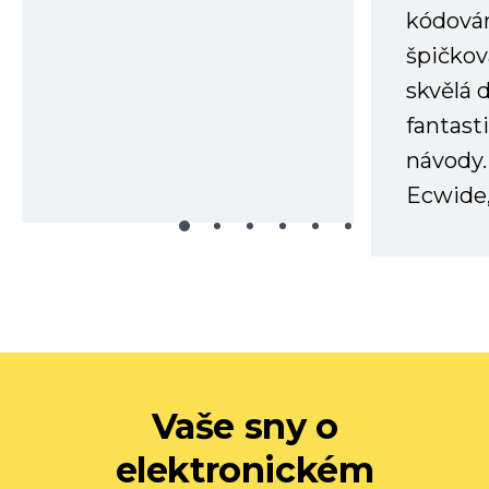
kódování
špičkov
skvělá
fantast
návody.
Ecwide,
Vaše sny o
elektronickém