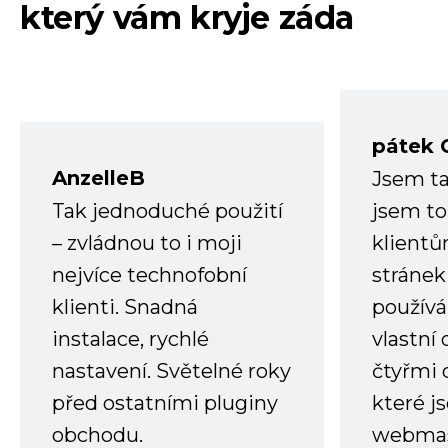
který vám kryje záda
pátek 
AnzelleB
Jsem ta
Tak jednoduché použití
jsem to
– zvládnou to i moji
klient
nejvíce technofobní
stránek 
klienti. Snadná
používá
instalace, rychlé
vlastní
nastavení. Světelné roky
čtyřmi 
před ostatními pluginy
které j
obchodu.
webmas