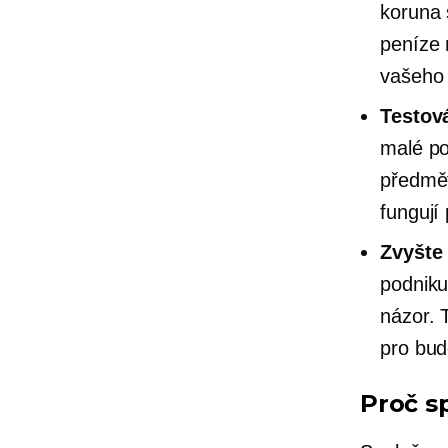
koruna 
peníze 
vašeho 
Testov
malé po
předmět
fungují 
Zvyšte 
podniku
názor. 
pro bud
Proč s