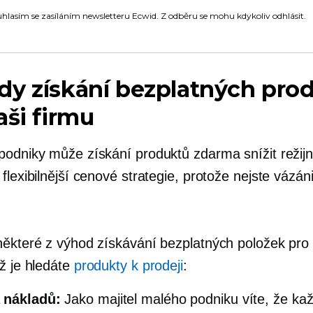
hlasím se zasíláním newsletteru Ecwid. Z odběru se mohu kdykoliv odhlásit.
y získání bezplatných pro
aši firmu
podniky může získání produktů zdarma snížit režijn
flexibilnější cenové strategie, protože nejste vázán
některé z výhod získávání bezplatných položek pro 
yž je hledáte
produkty k prodeji
:
 nákladů:
Jako majitel malého podniku víte, že ka