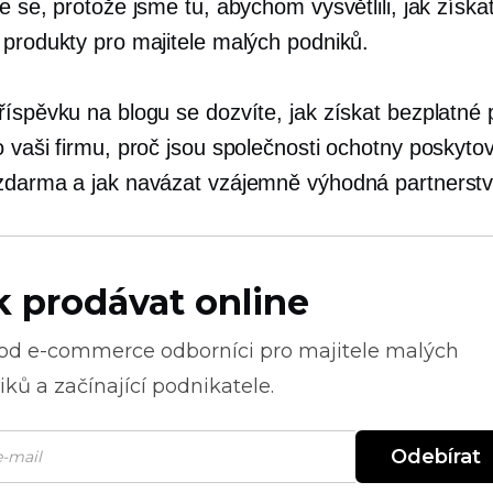
e se, protože jsme tu, abychom vysvětlili, jak získa
 produkty pro majitele malých podniků.
říspěvku na blogu se dozvíte, jak získat bezplatné 
o vaši firmu, proč jsou společnosti ochotny poskyto
zdarma a jak navázat vzájemně výhodná partnerstv
k prodávat online
 od
e-commerce
odborníci pro majitele malých
ků a začínající podnikatele.
Odebírat