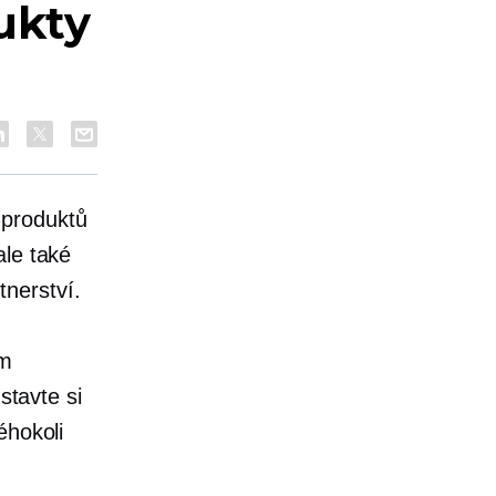
ukty
 produktů
ale také
nerství.
ím
stavte si
éhokoli