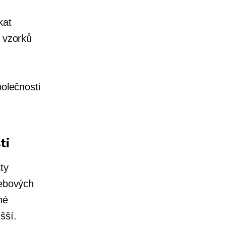
kat
í vzorků
polečnosti
ti
ty
webových
né
šší.