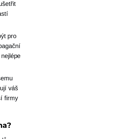
šetřit
stí
ýt pro
opagační
 nejlépe
ašemu
ují váš
í firmy
ma?