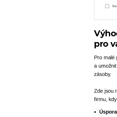
Sou
Výhod
pro v
Pro malé 
a umožnit 
zásoby.
Zde jsou 
firmu, kd
Úspora