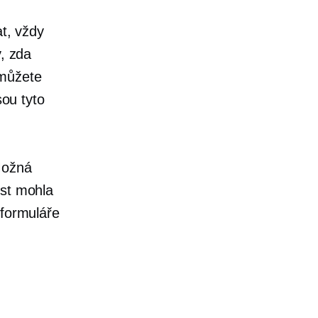
at, vždy
y, zda
 můžete
sou tyto
Možná
ost mohla
 formuláře