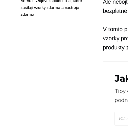
Shrnutí: Objevte společnosti, které
Ale nebojt
zasílají vzorky zdarma a nástroje
bezplatné
zdarma
V tomto p
vzorky pr
produkty 
Ja
Tipy
podni