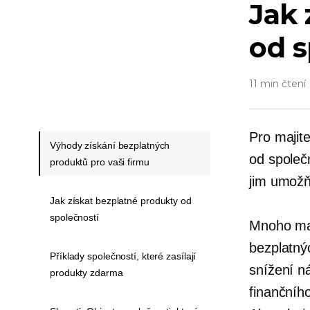
Jak 
od s
11 min čtení
Pro majit
Výhody získání bezplatných
od společ
produktů pro vaši firmu
jim umožň
Jak získat bezplatné produkty od
společností
Mnoho maj
bezplatnýc
Příklady společností, které zasílají
snížení n
produkty zdarma
finančního