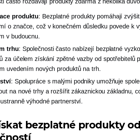
ti často rozdávají produkty zdarma z několika dův
ace produktu
: Bezplatné produkty pomáhají zvýšit
mí o značce, což v konečném důsledku povede k 
ům v budoucnu.
m trhu
: Společnosti často nabízejí bezplatné vyzk
ů za účelem získání zpětné vazby od spotřebitelů 
ním uvedením nových produktů na trh.
ství
: Spolupráce s malými podniky umožňuje spol
out na nové trhy a rozšířit zákaznickou základnu, c
oustranně výhodné partnerství.
ískat bezplatné produkty o
čností