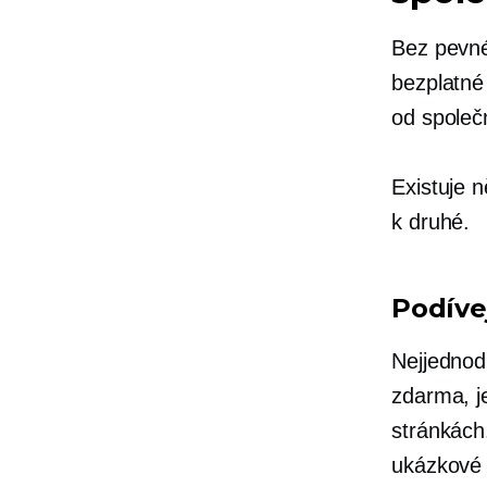
Bez pevné
bezplatné
od společ
Existuje n
k druhé.
Podíve
Nejjednod
zdarma, j
stránkách
ukázkové 