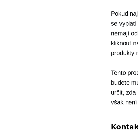
Pokud najd
se vyplatí
nemají od
kliknout n
produkty 
Tento pro
budete mu
určit, zd
však není
Kontak