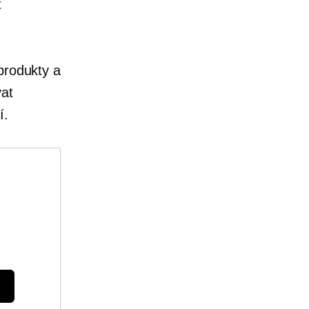
t
produkty a
vat
í.