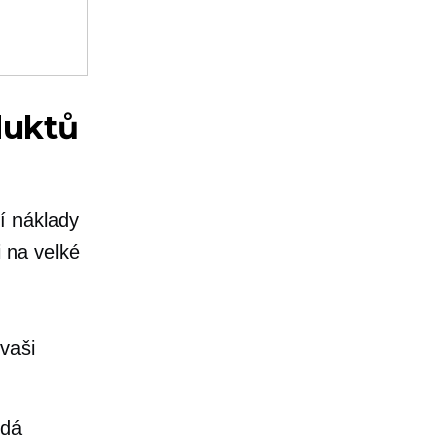
duktů
í náklady
i na velké
vaši
ždá