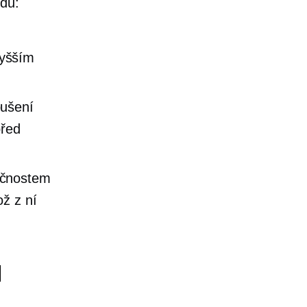
odů:
vyšším
oušení
před
ečnostem
ož z ní
d