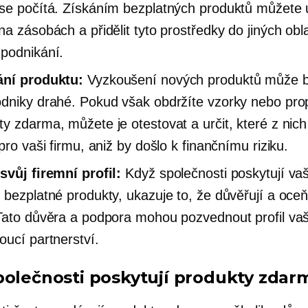
se počítá. Získáním bezplatných produktů můžete u
na zásobách a přidělit tyto prostředky do jiných obla
podnikání.
ání produktu:
Vyzkoušení nových produktů může b
dniky drahé. Pokud však obdržíte vzorky nebo pr
y zdarma, můžete je otestovat a určit, které z nich
pro vaši firmu, aniž by došlo k finančnímu riziku.
svůj firemní profil:
Když společnosti poskytují v
 bezplatné produkty, ukazuje to, že důvěřují a oceň
Tato důvěra a podpora mohou pozvednout profil vaš
oucí partnerství.
polečnosti poskytují produkty zdar