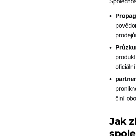
Společnos
Propag
povědo
prodej
Průzku
produkt
oficiál
partner
pronikn
činí ob
Jak z
spole