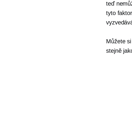
teď nemůž
tyto fakt
vyzvedává
Můžete si 
stejně ja