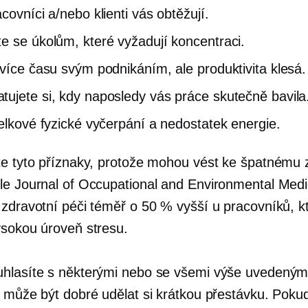
covníci a/nebo klienti vás obtěžují.
e se úkolům, které vyžadují koncentraci.
 více času svým podnikáním, ale produktivita klesá.
ujete si, kdy naposledy vás práce skutečně bavila
celkové fyzické vyčerpání a nedostatek energie.
te tyto příznaky, protože mohou vést ke špatnému 
e Journal of Occupational and Environmental Medi
 zdravotní péči téměř o 50 % vyšší u pracovníků, kt
ysokou úroveň stresu.
hlasíte s některými nebo se všemi výše uvedeným
, může být dobré udělat si krátkou přestávku. Poku