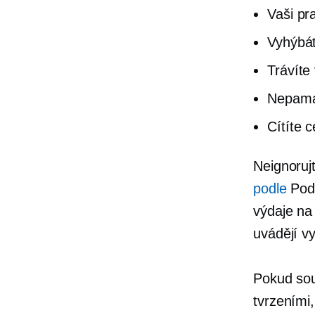
Vaši pra
Vyhýbát
Trávíte
Nepamat
Cítíte 
Neignoruj
podle
Podl
výdaje na
uvádějí v
Pokud sou
tvrzeními