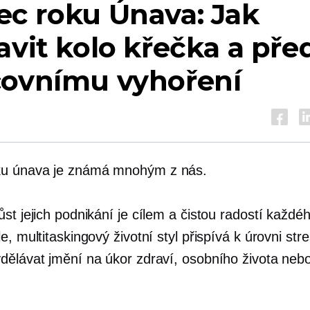
ec roku
Únava: Jak
avit kolo křečka a před
covnímu vyhoření
ku
únava je známá mnohým z nás.
st jejich podnikání je cílem a čistou radostí každé
e, multitaskingový životní styl přispívá k úrovni str
dělávat jmění na úkor zdraví, osobního života nebo