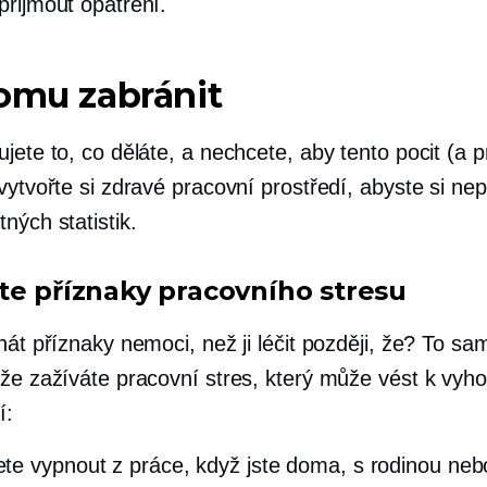
přijmout opatření.
omu zabránit
jete to, co děláte, a nechcete, aby tento pocit (a p
vytvořte si zdravé pracovní prostředí, abyste si nep
ných statistik.
te příznaky pracovního stresu
nát příznaky nemoci, než ji léčit později, že? To sa
 že zažíváte pracovní stres, který může vést k vyho
í:
e vypnout z práce, když jste doma, s rodinou nebo