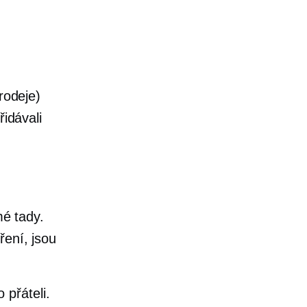
rodeje)
řidávali
mé tady.
ření, jsou
 přáteli.