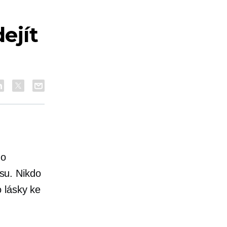
ejít
ho
esu. Nikdo
 lásky ke