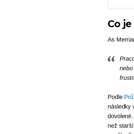
Co je
As
Merri
Praco
nebo 
frust
Podle
Prů
následky 
dovolené.
než starš