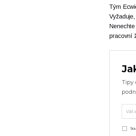
Tým Ecwid
Vyžaduje,
Nenechte 
pracovní ž
Ja
Tipy
podni
Sou