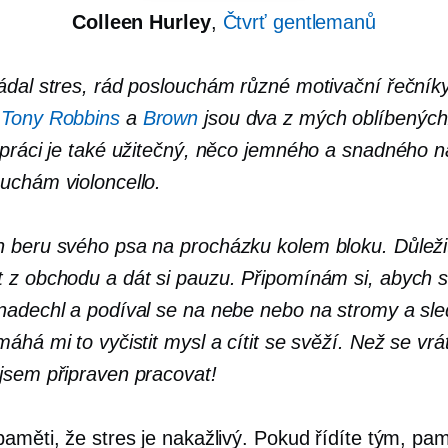
Colleen Hurley
,
Čtvrť gentlemanů
ádal stres, rád poslouchám různé motivační řečník
.
Tony Robbins
a
Brown
jsou dva z mých oblíbených
 práci je také užitečný, něco jemného a snadného n
uchám violoncello.
 beru svého psa na procházku kolem bloku. Důležit
 z obchodu a dát si pauzu. Připomínám si, abych 
nadechl a podíval se na nebe nebo na stromy a sle
áhá mi to vyčistit mysl a cítit se svěží. Než se vr
jsem připraven pracovat!
aměti, že stres je nakažlivý. Pokud řídíte tým, pam