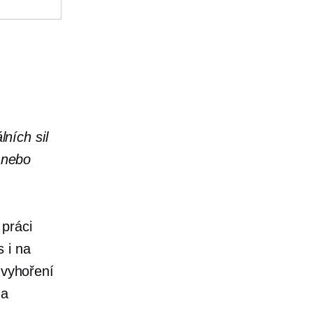
ních sil
 nebo
 práci
s i na
 vyhoření
 a