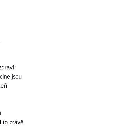
.
zdraví:
cine jsou
eří
i
d to právě