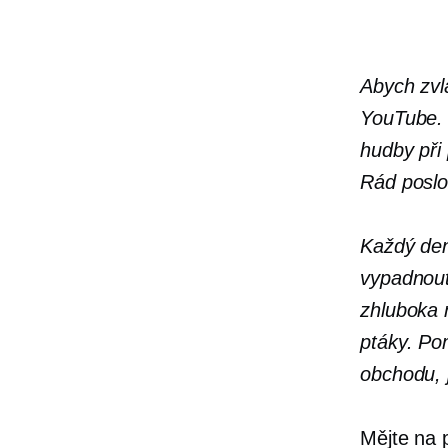
Abych zvl
YouTube
hudby při
Rád poslo
Každý den
vypadnout
zhluboka 
ptáky. Pom
obchodu, 
Mějte na p