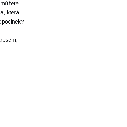
k můžete
a, která
odpočinek?
stresem,