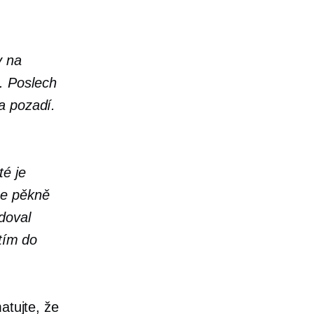
y na
. Poslech
a pozadí.
é je
se pěkně
doval
átím do
atujte, že