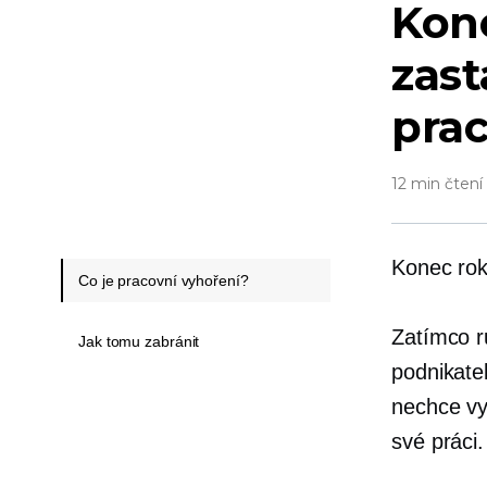
Kon
zast
pra
12 min čtení
Konec ro
Co je pracovní vyhoření?
Zatímco rů
Jak tomu zabránit
podnikatel
nechce vy
své práci.