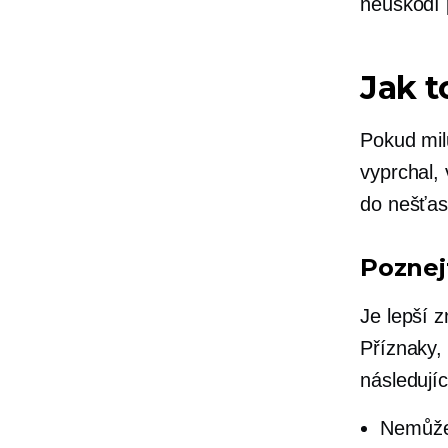
neuškodí 
Jak t
Pokud milu
vyprchal, 
do nešťast
Poznej
Je lepší z
Příznaky,
následujíc
Nemůžet