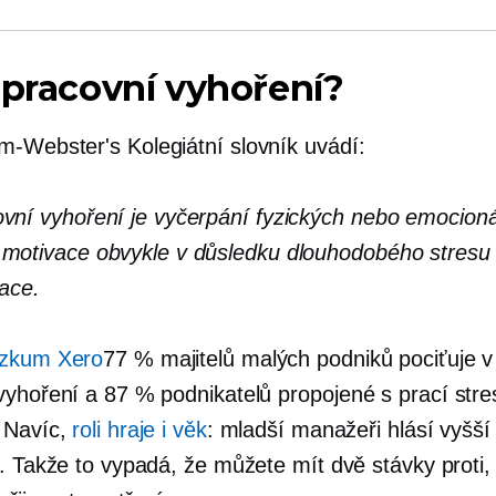
 pracovní vyhoření?
am-Webster's
Kolegiátní slovník uvádí:
vní vyhoření je vyčerpání fyzických nebo emocionál
motivace obvykle v důsledku dlouhodobého stresu
race.
zkum Xero
77 % majitelů malých podniků pociťuje v
vyhoření a 87 % podnikatelů
propojené s prací
stre
 Navíc,
roli hraje i věk
: mladší manažeři hlásí vyšší
í. Takže to vypadá, že můžete mít dvě stávky proti,