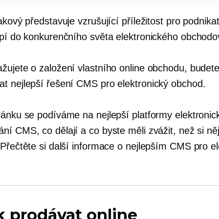
akový představuje vzrušující příležitost pro podnikat
upí do konkurenčního světa elektronického obchodo
žujete o založení vlastního online obchodu, budet
t nejlepší řešení CMS pro elektronický obchod.
lánku se podíváme na nejlepší platformy elektroni
ní CMS, co dělají a co byste měli zvážit, než si ně
 Přečtěte si další informace o nejlepším CMS pro el
k prodávat online