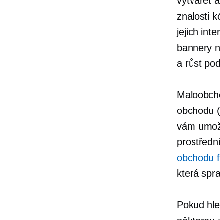
vytvářet a
znalosti 
jejich int
bannery n
a růst pod
Maloobcho
obchodu (
vám umožň
prostředn
obchodu f
která spr
Pokud hle