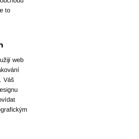
 obchodu
e to
n
užijí web
akování
. Váš
esignu
ovídat
ografickým