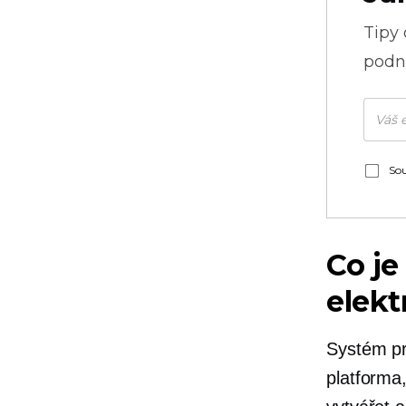
Tipy
podni
Sou
Co je
elek
Systém pr
platforma