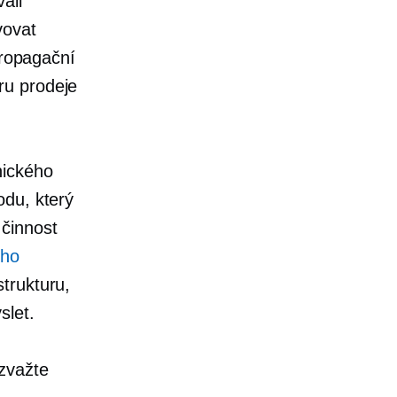
ali
vovat
propagační
ru prodeje
nického
odu, který
činnost
ého
strukturu,
slet.
zvažte