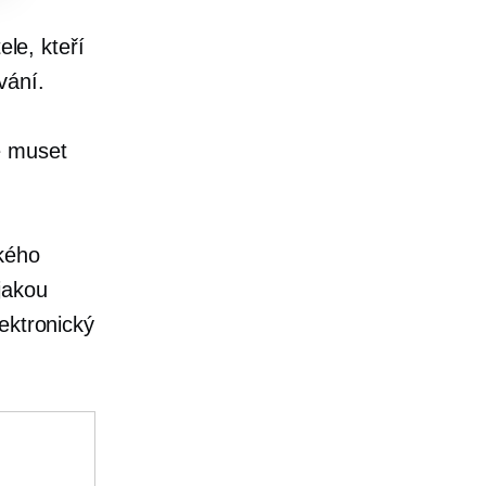
ele, kteří
vání.
e muset
ckého
jakou
ektronický