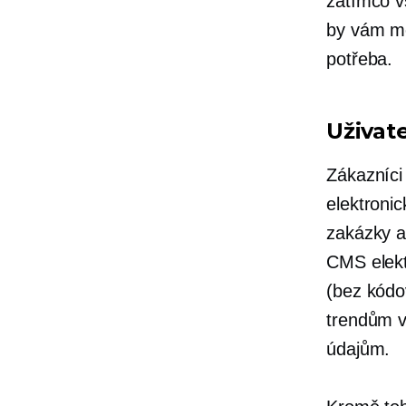
zatímco v
by vám mě
potřeba.
Uživate
Zákazníci
elektroni
zakázky a
CMS elekt
(bez kódo
trendům v
údajům.