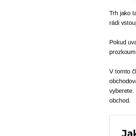
Trh jako t
rádi vsto
Pokud uva
prozkouma
V tomto č
obchodová
vyberete.
obchod.
Ja