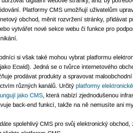
 udržovat digitální webové stránky, aniž by potřebov
kódování. Platformy CMS umožňují uživatelům upra
ernetový obchod, měnit rozvržení stránky, přidávat 
ebo vytvářet nové sekce webu či funkce pro podpo
nikání.
dníci si však také mohou vybrat platformu elektro
jako Ecwid). Jedná se o tvůrce internetového obch
uje prodávat produkty a spravovat maloobchodní 
ictvím různých kanálů. Určitý
platformy elektronick
ungují jako CMS
, která nabízí zjednodušenou infra
avuje
back-end
funkcí, takže na ně nemusíte ani my
dáte spolehlivý CMS pro svůj elektronický obchod, 