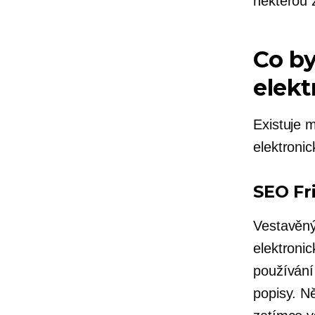
některou 
Co b
elek
Existuje m
elektroni
SEO Fr
Vestavěn
elektroni
používání
popisy. N