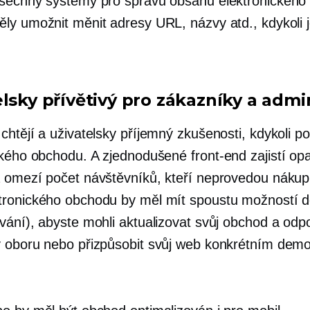
šechny systémy pro správu obsahu elektronického
ly umožnit měnit adresy URL, názvy atd., kdykoli j
lsky přívětivý
pro zákazníky a admi
 chtějí a
uživatelsky příjemný
zkušenosti, kdykoli po
ckého obchodu. A zjednodušené
front-end
zajistí op
 omezí počet návštěvníků, kteří neprovedou nákup
ronického obchodu by měl mít spoustu možností d
vání), abyste mohli aktualizovat svůj obchod a odp
 oboru nebo přizpůsobit svůj web konkrétním dem