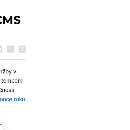
 CMS
tržby v
m tempem
čnosti
konce roku