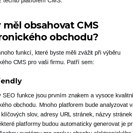
z těchto platforem CMS.
y měl obsahovat CMS
tronického obchodu?
noho funkcí, které byste měli zvážit při výběru
ckého CMS pro vaši firmu. Patří sem:
iendly
ý
SEO funkce jsou prvním znakem a
vysoce kvalitn
ckého obchodu. Mnoho platforem bude analyzovat 
 klíčových slov, adresy URL stránek, názvy stráne
ěkteré platformy budou
automaticky generovat
je pr