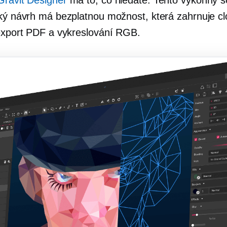
Gravit Designer
má to, co hledáte. Tento výkonný s
cký návrh má bezplatnou možnost, která zahrnuje c
 export PDF a vykreslování RGB.