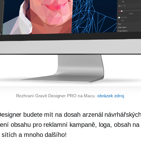
Rozhraní Gravit Designer PRO na Macu.
obrázek zdroj
.
Designer budete mít na dosah arzenál návrhářských
ření obsahu pro reklamní kampaně, loga, obsah na
h sítích a mnoho dalšího!