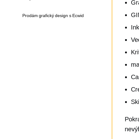
Gr
GI
Prodám grafický design s Ecwid
In
Ve
Kri
ma
Ca
Cr
Sk
Pokra
nevý