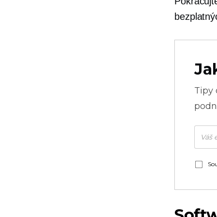
Pokračujt
bezplatný
Ja
Tipy
podni
Sou
Softw