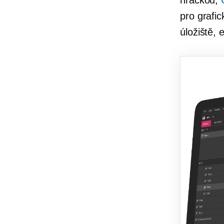
hračkou,
pro grafi
úložiště,