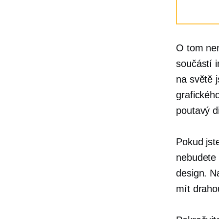
O tom ne
součástí 
na světě 
grafickéh
poutavý
di
Pokud jst
nebudete m
design. N
mít draho