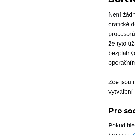
Není žádn
grafické d
procesorů
že tyto úž
bezplatný
operační
Zde jsou n
vytváření 
Pro so
Pokud hled