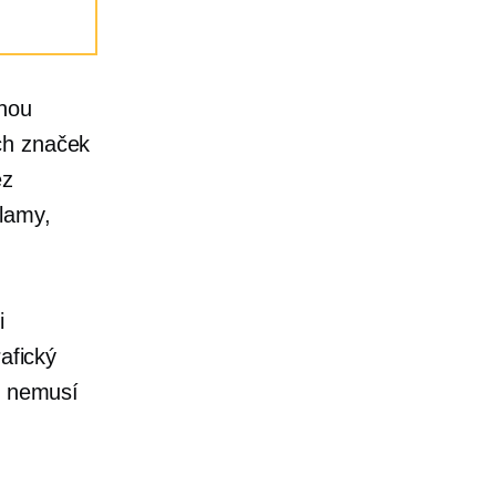
tnou
ch značek
ez
klamy,
i
afický
n nemusí