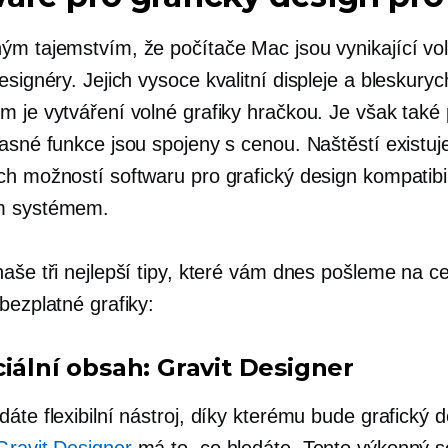
ým tajemstvím, že počítače Mac jsou vynikající vo
esignéry. Jejich
vysoce kvalitní
displeje a
bleskuryc
m je vytváření volné grafiky hračkou. Je však také
asné funkce jsou spojeny s cenou. Naštěstí existuje
ch možností softwaru pro grafický design kompatibi
m systémem.
aše tři nejlepší tipy, které vám dnes pošleme na c
bezplatné grafiky:
ciální obsah: Gravit Designer
áte flexibilní nástroj, díky kterému bude grafický 