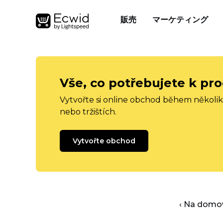
販売
マーケティング
Vše, co potřebujete k pro
Vytvořte si online obchod během několika
nebo tržištích.
Vytvořte obchod
‹ Na domo