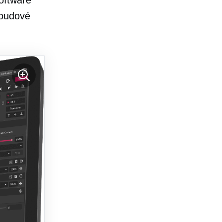
oftware
loudové