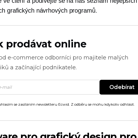
e ve čtení a podívejte se na náš seznam nejlepších
ch grafických návrhových programů.
k prodávat online
 od
e-commerce
odborníci pro majitele malých
ků a začínající podnikatele.
Odebírat
hlasím se zasíláním newsletteru Ecwid. Z odběru se mohu kdykoliv odhlásit.
are pro grafický design pr