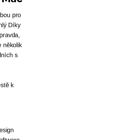
lbou pro
hlý
Díky
 pravda,
 několik
lních s
estě k
design