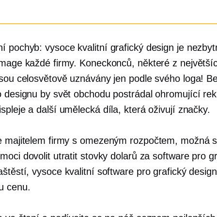
ní pochyb:
vysoce kvalitní
grafický design je nezby
image každé firmy. Koneckonců, některé z největší
jsou celosvětově uznávány jen podle svého loga! B
o designu by svět obchodu postrádal ohromující re
spleje a další umělecká díla, která oživují značky.
e majitelem firmy s omezeným rozpočtem, možná s
oci dovolit utratit stovky dolarů za software pro gr
aštěstí,
vysoce kvalitní
software pro grafický desig
u cenu.