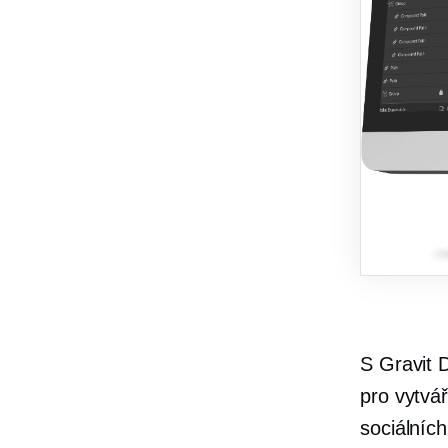
S Gravit 
pro vytvá
sociálníc