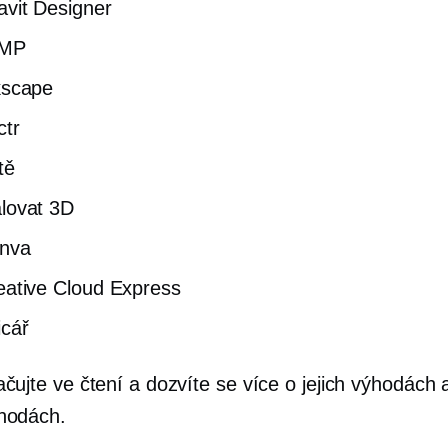
avit Designer
MP
kscape
ctr
tě
lovat 3D
nva
eative Cloud Express
icář
čujte ve čtení a dozvíte se více o jejich výhodách 
hodách.