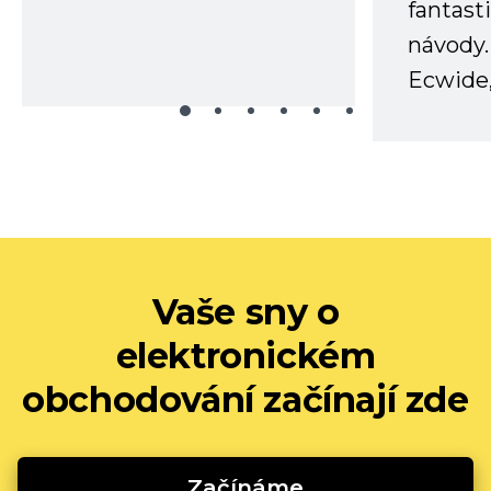
fantast
návody.
Ecwide,
Vaše sny o
elektronickém
obchodování začínají zde
Začínáme