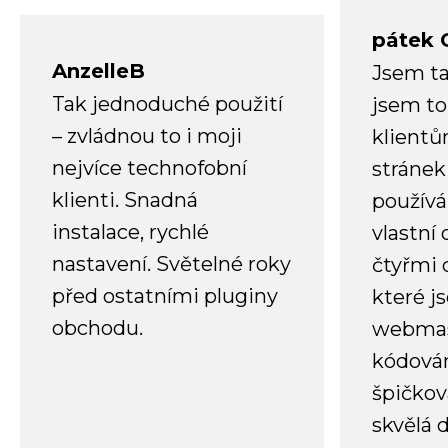
pátek 
AnzelleB
Jsem ta
Tak jednoduché použití
jsem to
– zvládnou to i moji
klient
nejvíce technofobní
stránek 
klienti. Snadná
používá
instalace, rychlé
vlastní
nastavení. Světelné roky
čtyřmi 
před ostatními pluginy
které j
obchodu.
webmas
kódování
špičkov
skvělá