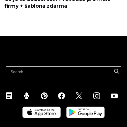
firmy + šablona zdarma
Ecwid
Ecwid
Ecwidi ajaveeb
Abikeskus