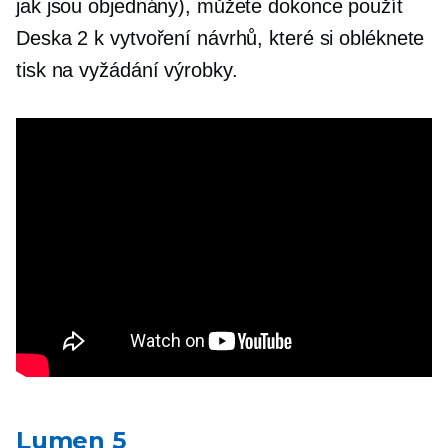
jak jsou objednány), můžete dokonce použít
Deska
2 k vytvoření návrhů, které si obléknete
tisk na vyžádání
výrobky.
Lumen 5