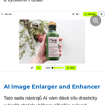
AI Image Enlarger and Enhancer
Tato sada nástrojů AI vám dává sílu drasticky