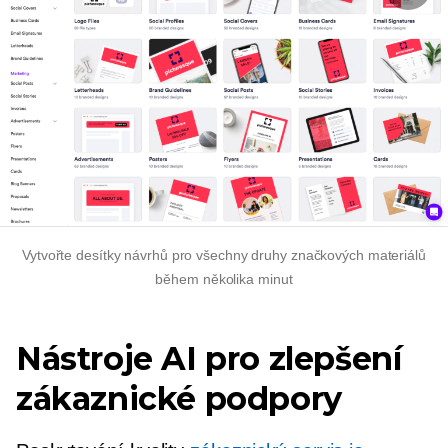
Vytvořte desítky návrhů pro všechny druhy značkových materiálů
během několika minut
Nástroje AI pro zlepšení
zákaznické podpory