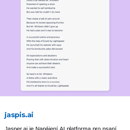
jaspis.ai
Jasper.ai je
Napájení AI
platforma pro psaní