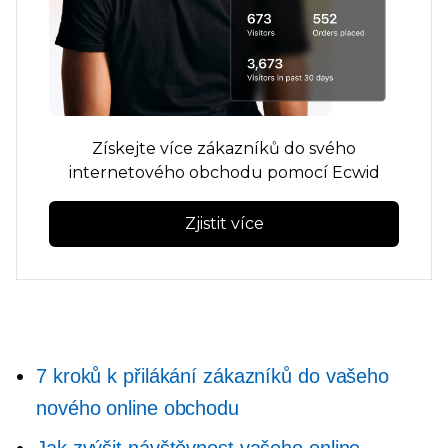
Získejte více zákazníků do svého
internetového obchodu pomocí Ecwid
Zjistit více
7 kroků k přilákání zákazníků do vašeho
nového online obchodu