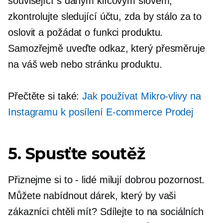
související s daným klíčovým slovem;
zkontrolujte sledující účtu, zda by stálo za to
oslovit a požádat o funkci produktu.
Samozřejmě uveďte odkaz, který přesměruje
na váš web nebo stránku produktu.
Přečtěte si také:
Jak používat
Mikro-vlivy
na
Instagramu k posílení
E-commerce
Prodej
5. Spusťte soutěž
Přiznejme si to
-
lidé milují dobrou pozornost.
Můžete nabídnout dárek, který by vaši
zákazníci chtěli mít? Sdílejte to na sociálních