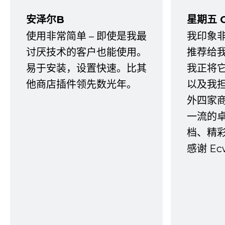
安泽尔B
星期五 
使用非常简单 – 即使是我最
我印象
讨厌技术的客户也能使用。
推荐给
易于安装，设置快速。比其
我正将
他商店插件领先数光年。
以及我
外四家
一流的
档、精
感谢 E