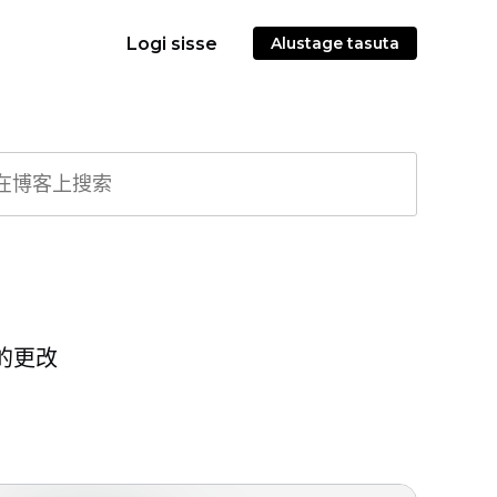
Logi sisse
Alustage tasuta
的更改