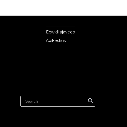
Ecwid
Ecwid
Ecwidi ajaveeb
Abikeskus