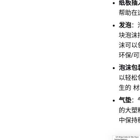
纸板插
帮助在
发泡
：
块泡沫
沫可以
环保/
泡沫包
以轻松
生的
材
气垫
：
的大塑
中保持