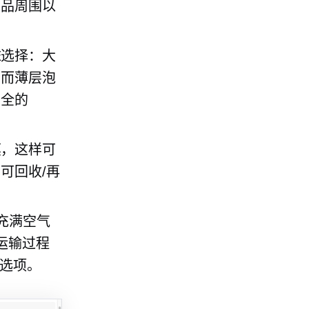
产品周围以
沫选择：大
，而薄层泡
安全的
膜，这样可
可回收/再
充满空气
运输过程
选项。