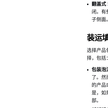
翻盖式
闭。有
子侧面
装运
选择产品
择，包括
包装泡
了。然
的产品
是，如
部。