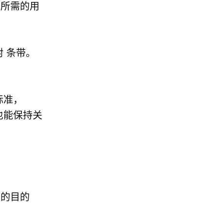
骤所需的用
封
条带。
。
标准，
也能保持关
确的目的