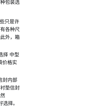
多种包装选
些只是许
们有各种尺
。此外，箱
的选择
中型
寄袋价格实
信封内部
。衬垫信封
。然
好选择。