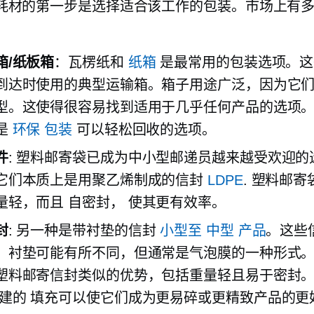
耗材的第一步是选择适合该工作的包装。市场上有
：
箱/纸板箱
：瓦楞纸和
纸箱
是最常用的包装选项。这
到达时使用的典型运输箱。箱子用途广泛，因为它
型。这使得很容易找到适用于几乎任何产品的选项
是
环保
包装
可以轻松回收的选项。
件
: 塑料邮寄袋已成为中小型邮递员越来越受欢迎
它们本质上是用聚乙烯制成的信封
LDPE
. 塑料邮
量轻，而且
自密封，
使其更有效率。
封
: 另一种是带衬垫的信封
小型至
中型
产品
。这些
。衬垫可能有所不同，但通常是气泡膜的一种形式
塑料邮寄信封类似的优势，包括重量轻且易于密封
建的
填充可以使它们成为更易碎或更精致产品的更