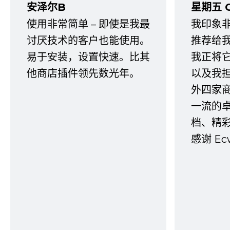
安泽尔B
星期五 
使用非常简单 – 即使是我最
我印象
讨厌技术的客户也能使用。
推荐给
易于安装，设置快速。比其
我正将
他商店插件领先数光年。
以及我
外四家
一流的
档、精
感谢 E