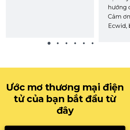
hướng d
Cảm ơn 
Ecwid, 
Ước mơ thương mại điện
tử của bạn bắt đầu từ
đây