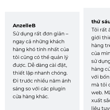
thứ sá
AnzelleB
Tôi rất
Sử dụng rất đơn giản –
giới th
ngay cả những khách
hàng tr
hàng khó tính nhất của
của mìn
tôi cũng có thể quản lý
sử dụng
được. Dễ dàng cài đặt,
hàng củ
thiết lập nhanh chóng.
với bốn
Đi trước nhiều năm ánh
mà tôi 
sáng so với các plugin
web. Mã
cửa hàng khác.
xuất sắ
liệu tuy