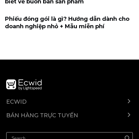
biết về buôn bán sản phẩm
Phiếu đóng gói là gì? Hướng dẫn dành cho
doanh nghiệp nhỏ + Mẫu miễn phí
ECWID
Ecwid.com
BÁN HÀNG TRỰC TUYẾN
Trung tâm trợ giúp
Bán ở bất cứ đâu
Quảng bá ở bất cứ đâu