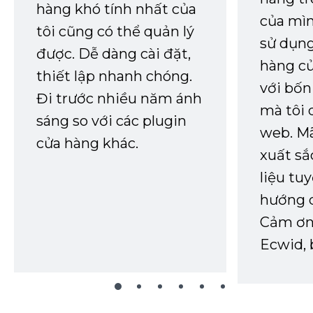
hàng khó tính nhất của
của mìn
tôi cũng có thể quản lý
sử dụng
được. Dễ dàng cài đặt,
hàng củ
thiết lập nhanh chóng.
với bốn
Đi trước nhiều năm ánh
mà tôi 
sáng so với các plugin
web. Mã
cửa hàng khác.
xuất sắ
liệu tuy
hướng d
Cảm ơn 
Ecwid, 