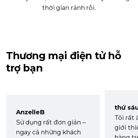
thời gian rảnh rỗi.
Thương mại điện tử hỗ
trợ bạn
thứ sá
AnzelleB
Tôi rất
Sử dụng rất đơn giản –
giới th
ngay cả những khách
hàng tr