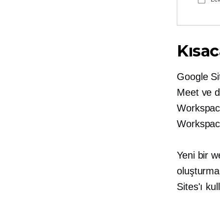
Kısac
Google Sit
Meet ve d
Workspace
Workspace'
Yeni bir w
oluşturmak
Sites'ı k