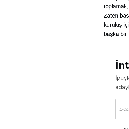
toplamak, 
Zaten başk
kuruluş iç
başka bir 
İnt
İpuçl
adayl
Ecw