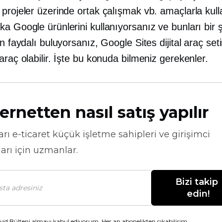
projeler üzerinde ortak çalışmak vb. amaçlarla kulla
a Google ürünlerini kullanıyorsanız ve bunları bir 
in faydalı buluyorsanız, Google Sites dijital araç set
araç olabilir. İşte bu konuda bilmeniz gerekenler.
ernetten nasıl satış yapılır
arı
e-ticaret
küçük işletme sahipleri ve girişimci
arı için uzmanlar.
Bizi takip 
edin!
id Bülteni almayı kabul ediyorum. Her an abonelikten çıkabilirim.