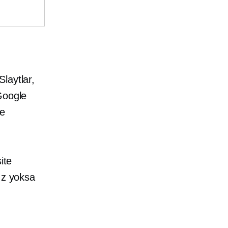
laytlar,
Google
le
ite
ız yoksa