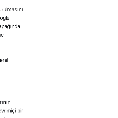
yurulmasını
oogle
kapağında
ne
erel
rının
vrimiçi bir