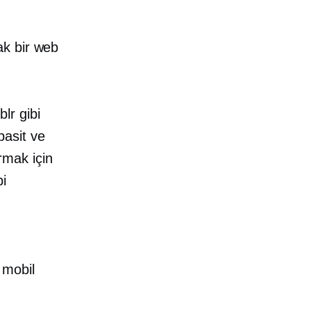
ak bir web
r gibi
basit ve
ırmak için
bi
mobil