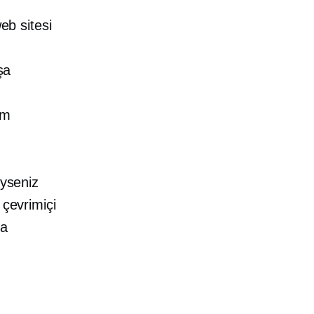
eb sitesi
şa
im
iyseniz
 çevrimiçi
ya