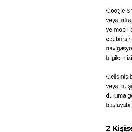
Google Sit
veya intra
ve
mobil i
edebilirsi
navigasyon
bilgilerini
Gelişmiş b
veya bu şi
duruma ge
başlayabili
2 Kişis