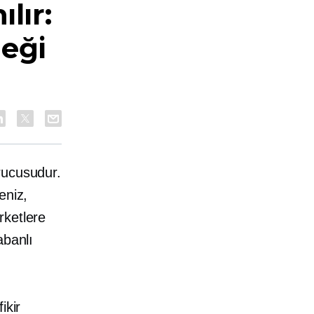
lır:
neği
rucusudur.
eniz,
rketlere
banlı
ikir