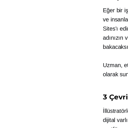
Eğer bir i
ve insanla
Sites'ı ed
adınızın v
bakacaksı
Uzman, etk
olarak sun
3 Çevr
İllüstratör
dijital va