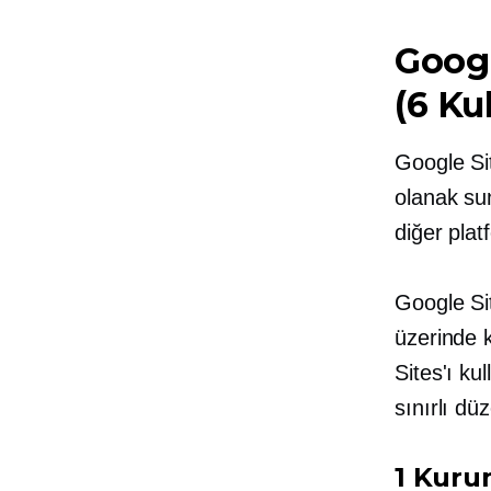
Googl
(6 Ku
Google Sit
olanak su
diğer plat
Google Sit
üzerinde 
Sites'ı kul
sınırlı dü
1 Kuru