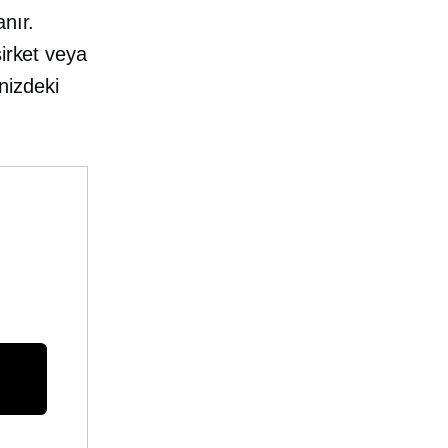
nır.
şirket veya
inizdeki