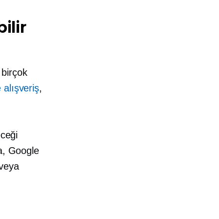
ilir
 birçok
 alışveriş
,
eceği
la, Google
 veya