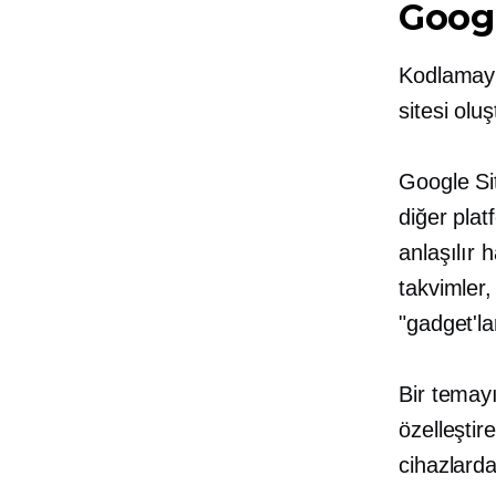
Googl
Kodlamayı
sitesi oluş
Google Si
diğer plat
anlaşılır 
takvimler,
"gadget'lar
Bir temayı 
özelleştire
cihazlarda