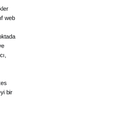
kler
ıf
web
oktada
ve
cı,
tes
yi bir