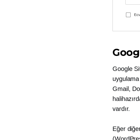
Ecw
Googl
Google Sit
uygulama 
Gmail, Do
halihazır
vardır.
Eğer diğer
(WordPres