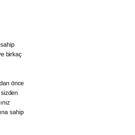
 sahip
e birkaç
adan önce
 sizden
ınız
ına sahip