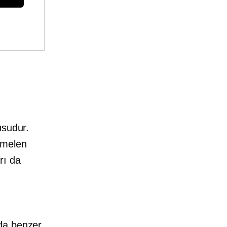
usudur.
emelen
rı da
 da benzer