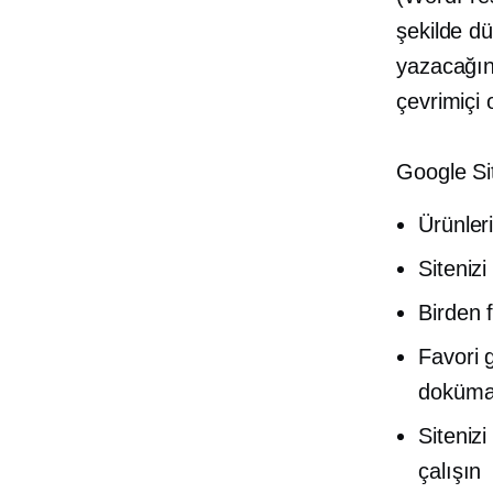
şekilde dü
yazacağını
çevrimiçi 
Google Sit
Ürünler
Sitenizi
Birden 
Favori g
doküman
Sitenizi
çalışın