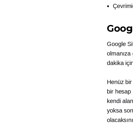
Çevrimi
Googl
Google Sit
olmanıza 
dakika içi
Henüz bir
bir hesap
kendi alan
yoksa son
olacaksını