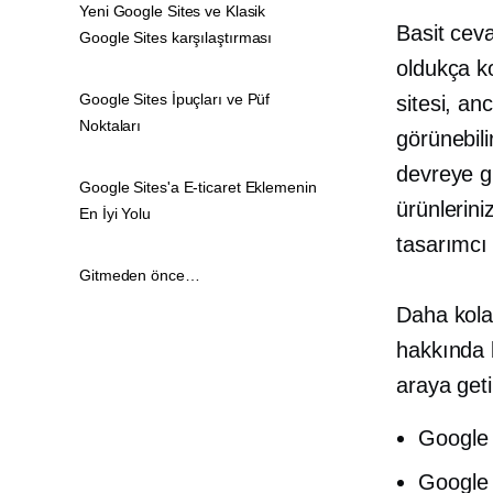
Yeni Google Sites ve Klasik
Basit cev
Google Sites karşılaştırması
oldukça ko
Google Sites İpuçları ve Püf
sitesi, an
Noktaları
görünebili
devreye gir
Google Sites'a E-ticaret Eklemenin
ürünlerini
En İyi Yolu
tasarımcı 
Gitmeden önce…
Daha kola
hakkında b
araya geti
Google 
Google 