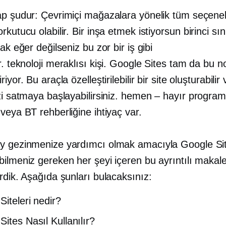
ap şudur: Çevrimiçi mağazalara yönelik tüm seçene
rkutucu olabilir. Bir inşa etmek istiyorsun
birinci sın
cak eğer değilseniz bu zor bir iş gibi
r.
teknoloji meraklısı
kişi. Google Sites tam da bu n
iyor. Bu araçla özelleştirilebilir bir site oluşturabilir 
zi satmaya başlayabilirsiniz.
hemen – hayır
program
veya BT rehberliğine ihtiyaç var.
y gezinmenize yardımcı olmak amacıyla Google Si
ilmeniz gereken her şeyi içeren bu ayrıntılı makale
rdik. Aşağıda şunları bulacaksınız:
Siteleri nedir?
Sites Nasıl Kullanılır?