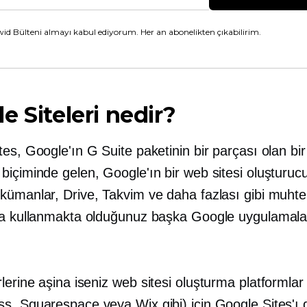
id Bülteni almayı kabul ediyorum. Her an abonelikten çıkabilirim.
e Siteleri nedir?
es, Google'ın G Suite paketinin bir parçası olan bir
biçiminde gelen, Google'ın bir web sitesi oluşturuc
kümanlar, Drive, Takvim ve daha fazlası gibi muht
da kullanmakta olduğunuz başka Google uygulamala
lerine aşina iseniz
web sitesi oluşturma
platformlar
s, Squarespace veya Wix gibi) için Google Sites'ı