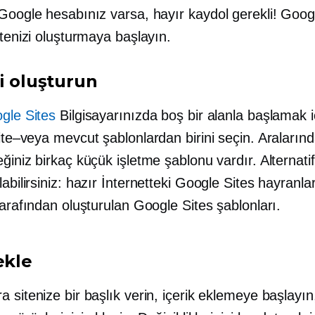
 Google hesabınız varsa, hayır
kaydol
gerekli! Googl
itenizi oluşturmaya başlayın.
zi oluşturun
gle Sites
Bilgisayarınızda boş bir alanla başlamak i
ite–veya
mevcut şablonlardan birini seçin. Araların
ğiniz birkaç küçük işletme şablonu vardır. Alternatif
abilirsiniz:
hazır
İnternetteki Google Sites hayranla
tarafından oluşturulan Google Sites şablonları.
ekle
 sitenize bir başlık verin, içerik eklemeye başlayın