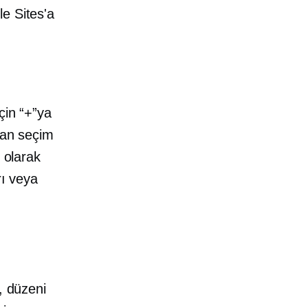
e Sites'a
çin “+”ya
dan seçim
 olarak
rı veya
, düzeni