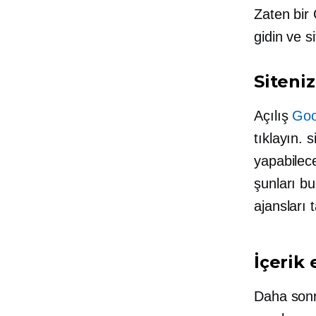
Zaten bir
gidin ve s
Siteni
Açılış
Goo
tıklayın.
s
yapabilece
şunları bul
ajansları 
İçerik 
Daha sonra