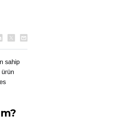
n sahip
 ürün
tes
yım?