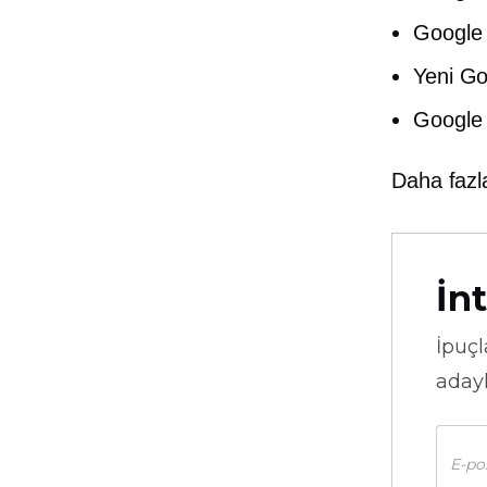
Google 
Yeni Go
Google 
Daha fazl
İnt
İpuçl
adayl