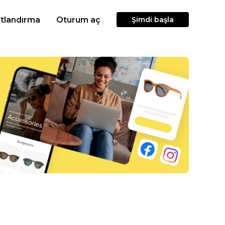
atlandırma
Oturum aç
Şimdi başla