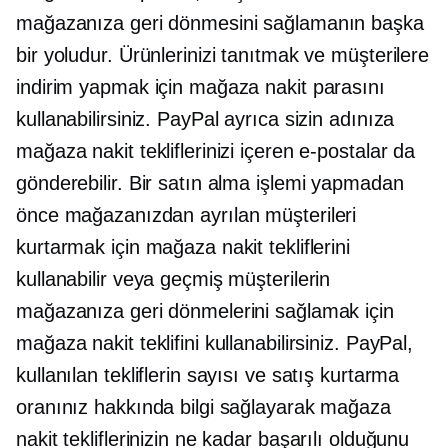
mağazanıza geri dönmesini sağlamanın başka
bir yoludur. Ürünlerinizi tanıtmak ve müşterilere
indirim yapmak için mağaza nakit parasını
kullanabilirsiniz. PayPal ayrıca sizin adınıza
mağaza nakit tekliflerinizi içeren e-postalar da
gönderebilir. Bir satın alma işlemi yapmadan
önce mağazanızdan ayrılan müşterileri
kurtarmak için mağaza nakit tekliflerini
kullanabilir veya geçmiş müşterilerin
mağazanıza geri dönmelerini sağlamak için
mağaza nakit teklifini kullanabilirsiniz. PayPal,
kullanılan tekliflerin sayısı ve satış kurtarma
oranınız hakkında bilgi sağlayarak mağaza
nakit tekliflerinizin ne kadar başarılı olduğunu