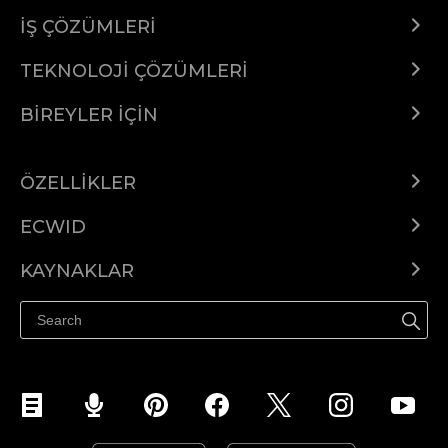
Her yerde sat
İŞ ÇÖZÜMLERİ
İnternet sitesi
Girişimciler
Sosyal medya
TEKNOLOJİ ÇÖZÜMLERİ
Stoksuz satış
CMS
Instagram
Toptan
BİREYLER İÇİN
WordPress
TikTok
Sanatçılar
Yerel işletme
Drupal
Facebook
Blogcular
Perakende
ÖZELLİKLER
Joomla
Google
Fotoğrafçılar
Moda
"Şimdi Satın Al" düğmesi
Wix
Amazon
ECWID
Yaratıcılar
Kâr amacı gütmeyen kuruluşlar
Satış noktası
Squarespace
eBay
Ecwid 101
Tasarımcılar
Restoranlar
Dijital ürünler
KAYNAKLAR
Weebly
Walmart
Özellikler
Müzisyenler
B2B
Yardım merkezi
Abonelikler
Expression engine
WhatsApp
Ecwid incelemesi
Etkileyenler
B2C
E-ticaret Akademisi
Mağaza yönetimi.
Blogger
Pinterest
Demo
Söz yazarları
Sağlık ve güzellik
Çevrimiçi satış nasıl yapılır
Güvenlik
Contao
Snapchat
Fiyatlandırma
Gezginler
Sınır ötesi ticaret
Bir çevrimiçi mağaza oluşturun
Ödeme ağ geçitleri
Jimdo
YouTube
Ecwid'i karşılaştırın
Esnaf
Blog
Mağaza yönetimi uygulaması
Tilda
Mobil (ShopApp)
Lightspeed tarafından Ecwid
Podcast