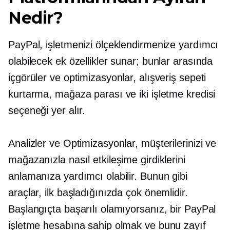
Nedir?
PayPal, işletmenizi ölçeklendirmenize yardımcı
olabilecek ek özellikler sunar; bunlar arasında
içgörüler ve optimizasyonlar, alışveriş sepeti
kurtarma, mağaza parası ve iki işletme kredisi
seçeneği yer alır.
Analizler ve Optimizasyonlar, müşterilerinizi ve
mağazanızla nasıl etkileşime girdiklerini
anlamanıza yardımcı olabilir. Bunun gibi
araçlar, ilk başladığınızda çok önemlidir.
Başlangıçta başarılı olamıyorsanız, bir PayPal
işletme hesabına sahip olmak ve bunu zayıf