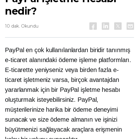
nedir?
10 dak. Okundu
PayPal en çok kullanılanlardan biridir
tanınmış
e-ticaret alanındaki ödeme işleme platformları.
E-ticarette yeniyseniz veya birden fazla e-
ticaret işletmeniz varsa, birçok avantajdan
yararlanmak için bir PayPal işletme hesabı
oluşturmak isteyebilirsiniz. PayPal,
müşterilerinize harika bir ödeme deneyimi
sunacak ve size ödeme almanın ve işinizi
büyütmenizi sağlayacak araçlara erişmenin