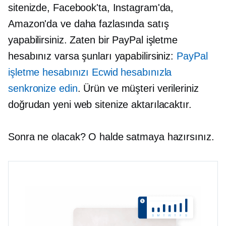
sitenizde, Facebook'ta, Instagram'da,
Amazon'da ve daha fazlasında satış
yapabilirsiniz. Zaten bir PayPal işletme
hesabınız varsa şunları yapabilirsiniz:
PayPal
işletme hesabınızı Ecwid hesabınızla
senkronize edin
. Ürün ve müşteri verileriniz
doğrudan yeni web sitenize aktarılacaktır.
Sonra ne olacak? O halde satmaya hazırsınız.