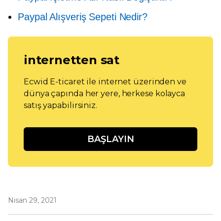
Paypal Alışveriş Sepeti Nedir?
internetten sat
Ecwid E-ticaret ile internet üzerinden ve
dünya çapında her yere, herkese kolayca
satış yapabilirsiniz.
BAŞLAYIN
Nisan 29, 2021