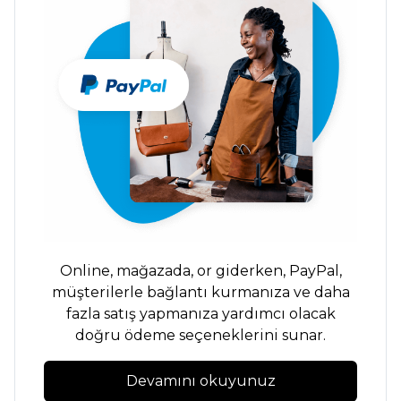
Online,
mağazada,
or
giderken,
PayPal,
müşterilerle bağlantı kurmanıza ve daha
fazla satış yapmanıza yardımcı olacak
doğru ödeme seçeneklerini sunar.
Devamını okuyunuz