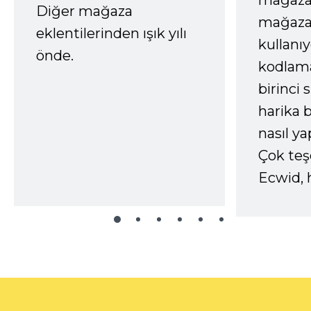
mağazay
Diğer mağaza
mağaza
eklentilerinden ışık yılı
kullanı
önde.
kodlam
birinci 
harika b
nasıl yap
Çok te
Ecwid, 