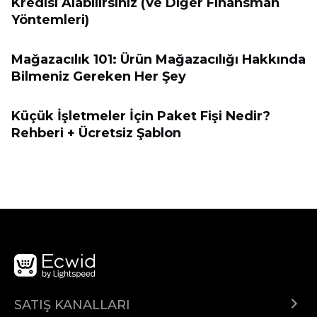
Kredisi Alabilirsiniz (Ve Diğer Finansman
Yöntemleri)
Mağazacılık 101: Ürün Mağazacılığı Hakkında
Bilmeniz Gereken Her Şey
Küçük İşletmeler İçin Paket Fişi Nedir?
Rehberi + Ücretsiz Şablon
SATIŞ KANALLARI