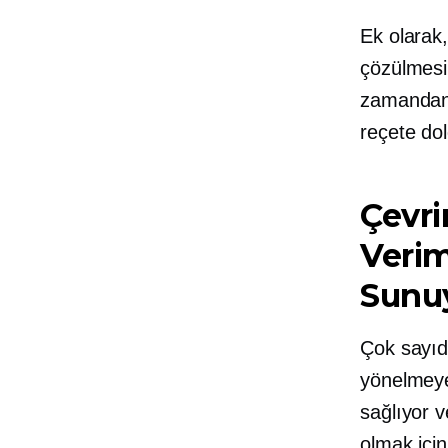
Ek olarak
çözülmesi
zamandan 
reçete dol
Çevri
Verim
Sunu
Çok sayıda
yönelmeye
sağlıyor 
olmak için