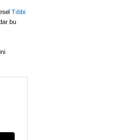
resel
Tıbbi
dar bu
ni