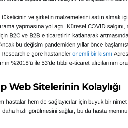
 tüketicinin ve şirketin malzemelerini satın almak iç
 arama yapmasına yol açtı. Küresel COVID salgını, t
in B2C ve B2B e-ticaretinin katlanarak artmasında i
 Ancak bu değişim pandemiden yıllar önce başlamıştı
 Research'e göre hastaneler
önemli bir kısmı
Adresl
nın %2018'ü ile 53'de tıbbi e-ticaret alıcılarının ora
ıp Web Sitelerinin Kolaylığı
m hastalar hem de sağlayıcılar için büyük bir nimet
n daha hızlı görülmesini sağlar, bu da hasta memnun