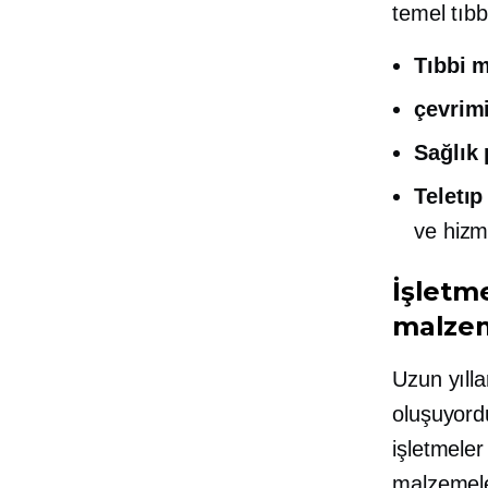
temel tıbb
Tıbbi 
çevrimi
Sağlık 
Teletıp
ve hizm
İşletme
malzem
Uzun yıll
oluşuyor
işletmeler 
malzemeler