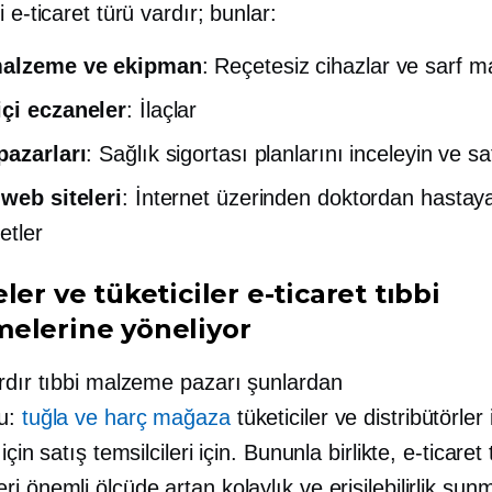
i e-ticaret türü vardır; bunlar:
malzeme ve ekipman
:
Reçetesiz
cihazlar ve sarf m
çi eczaneler
: İlaçlar
pazarları
: Sağlık sigortası planlarını inceleyin ve sa
 web siteleri
: İnternet üzerinden
doktordan hastay
etler
ler ve tüketiciler e-ticaret tıbbi
elerine yöneliyor
ardır tıbbi malzeme pazarı şunlardan
du:
tuğla ve harç
mağaza
tüketiciler ve distribütörler 
için satış temsilcileri için. Bununla birlikte, e-ticaret 
i önemli ölçüde artan kolaylık ve erişilebilirlik sun