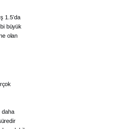
ış
1.5'da
ibi büyük
ne olan
irçok
e daha
süredir