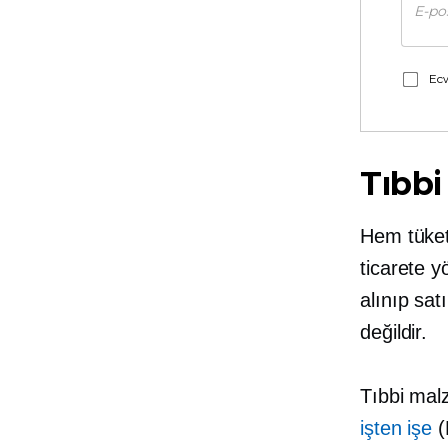
Ecw
Tıbbi
Hem tüketi
ticarete y
alınıp sa
değildir.
Tıbbi malz
işten işe
(