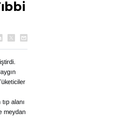
Tıbbi
tirdi.
yaygın
üketiciler
 tıp alanı
ine meydan