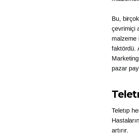
Bu, birçok
çevrimiçi
malzeme iç
faktördü.
Marketing
pazar payı
Telet
Teletıp he
Hastaları
artırır.