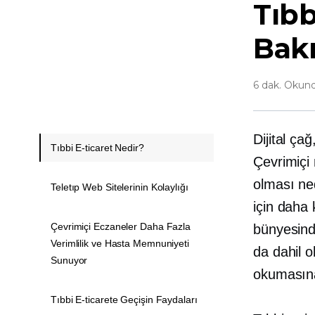
Tıbb
Bakı
6 dak. Okun
Dijital ça
Tıbbi E-ticaret Nedir?
Çevrimiçi
olması ned
Teletıp Web Sitelerinin Kolaylığı
için daha 
Çevrimiçi Eczaneler Daha Fazla
bünyesind
Verimlilik ve Hasta Memnuniyeti
da dahil 
Sunuyor
okumasına
Tıbbi E-ticarete Geçişin Faydaları