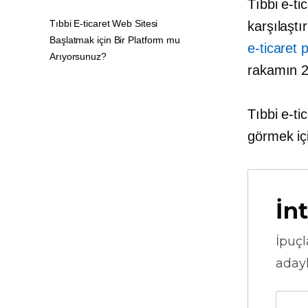
Tıbbi e-ti
Tıbbi E-ticaret Web Sitesi
karşılaştı
Başlatmak için Bir Platform mu
e-ticaret 
Arıyorsunuz?
rakamın 2
Tıbbi e-ti
görmek iç
İnt
İpuçl
adayl