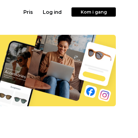
Pris
Log ind
Kom i gang