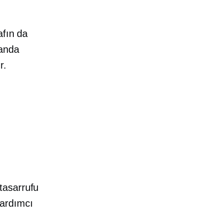
afın da
manda
r.
tasarrufu
yardımcı