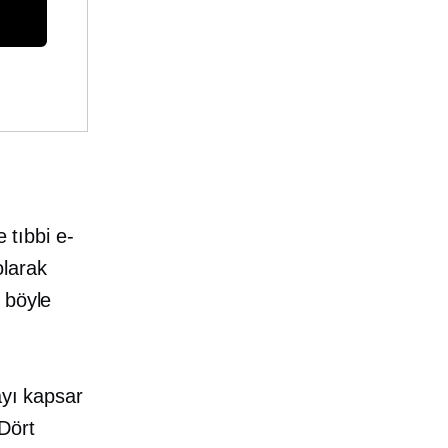
 tıbbi e-
olarak
 böyle
ayı kapsar
Dört