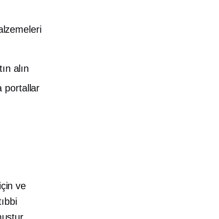
alzemeleri
tın alın
a
portallar
için ve
tıbbi
muştur.