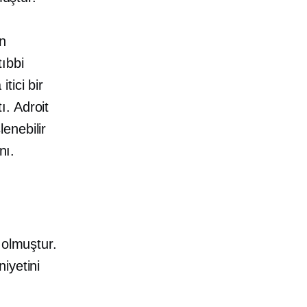
in
ıbbi
tici bir
. Adroit
enebilir
nı.
 olmuştur.
iyetini