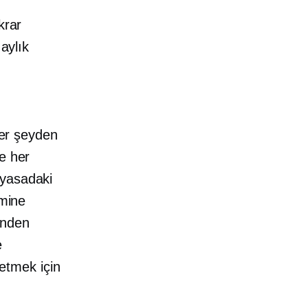
krar
 aylık
her şeyden
e her
iyasadaki
imine
ğinden
e
 etmek için