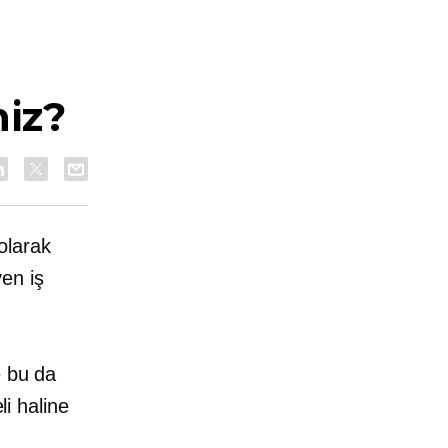
niz?
 olarak
yen
iş
n
e bu da
li haline