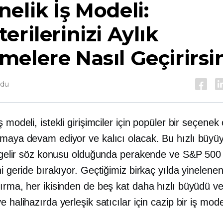
elik İş Modeli:
erilerinizi Aylık
elere Nasıl Geçirirsi
ndu
ş modeli, istekli girişimciler için popüler bir seçenek
kmaya devam ediyor ve kalıcı olacak. Bu
hızlı büyü
i, gelir söz konusu olduğunda perakende ve S&P 500
ni geride bırakıyor. Geçtiğimiz birkaç yılda yinelene
dırma, her ikisinden de beş kat daha hızlı büyüdü v
e halihazırda yerleşik satıcılar için cazip bir iş mode