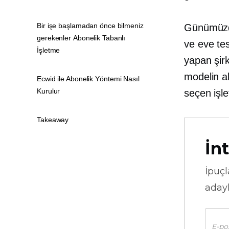
Bir işe başlamadan önce bilmeniz
Günümüzde 
gerekenler Abonelik Tabanlı
ve eve te
İşletme
yapan şirk
modelin a
Ecwid ile Abonelik Yöntemi Nasıl
Kurulur
seçen işle
Takeaway
İnt
İpuçl
adayl