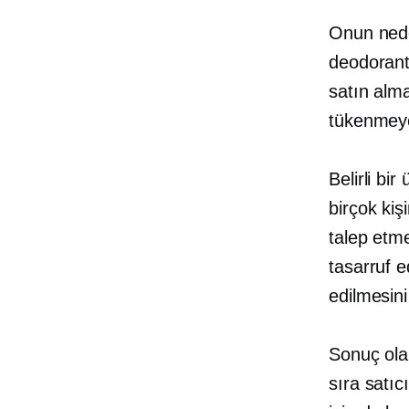
Onun ned
deodorant,
satın alma
tükenmeye
Belirli bi
birçok ki
talep etm
tasarruf e
edilmesini 
Sonuç olar
sıra satıc