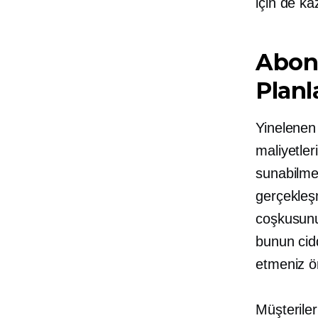
için de ka
Abone
Planl
Yinelenen
maliyetler
sunabilmes
gerçekleş
coşkusunu
bunun cidd
etmeniz ö
Müşteriler