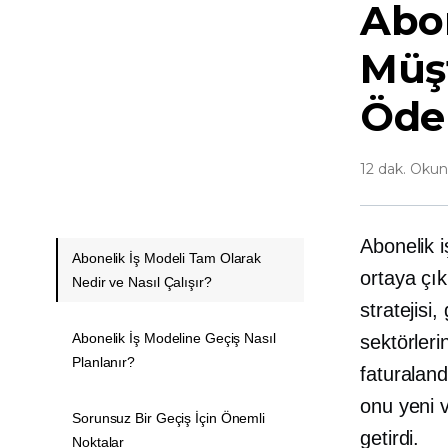
Abon
Müşt
Ödem
12 dak. Oku
Abonelik i
Abonelik İş Modeli Tam Olarak
ortaya çı
Nedir ve Nasıl Çalışır?
stratejis
Abonelik İş Modeline Geçiş Nasıl
sektörleri
Planlanır?
faturalan
onu yeni v
Sorunsuz Bir Geçiş İçin Önemli
getirdi.
Noktalar