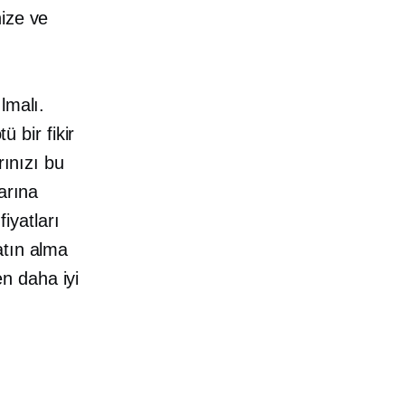
ize ve
lmalı.
ü bir fikir
rınızı bu
arına
fiyatları
tın alma
n daha iyi