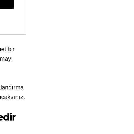
et bir
amayı
alandırma
caksınız.
edir