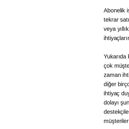
Abonelik i
tekrar sat
veya yıllı
ihtiyaçları
Yukarıda k
çok müşter
zaman iht
diğer birç
ihtiyaç du
dolayı şu
destekçile
müşterile