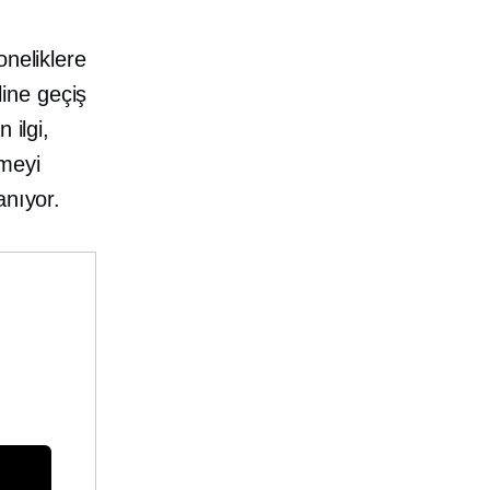
oneliklere
ine geçiş
 ilgi,
meyi
anıyor.