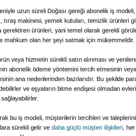
eniyle
uzun süreli
Doğası gereği abonelik iş modeli,
 tıraş makinesi, yemek kutuları, temizlik ürünleri gib
 gerektiren ürünleri, yani temel olarak gerekli görü
 mahkum olan her şeyi satmak için mükemmeldir.
r ürün veya hizmetin sürekli satın alınması ve yenile
şinin abonelik ödeme yöntemini tercih etmesinin vey
esinin ana nedenlerinden bazılarıdır. Bu şekilde pa
debilirler ve eşyaların bitme endişesi olmadan evler
sağlayabilirler.
ak bu iş modeli, müşterilerin tercihleri ​​ve taleplerin
ılara sürekli gelir ve
daha güçlü müşteri ilişkileri
, her