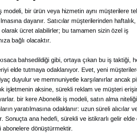
ş modeli, bir ürün veya hizmetin aynı müşterilere te
ılmasına dayanır. Satıcılar müşterilerinden haftalık,
k olarak ücret alabilirler; bu tamamen sizin özel iş
nıza bağlı olacaktır.
ısaca bahsedildiği gibi, ortaya çıkan bu iş taktiği, 
iyi elde tutmaya odaklanıyor. Evet, yeni müşteriler
iyaç duyulur ve memnuniyetle karşılanırlar ancak p
ok işletmenin aksine, sürekli reklam ve müşteri eriş
yarlar.
bir kere
Abonelik iş modeli, satın alma niteli
nların yaratılmasına odaklanır:
uzun süreli
alıcılar v
r. Sonuçta ana hedefi, sürekli ve istikrarlı gelir elde
ri abonelere dönüştürmektir.