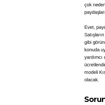
çok neden
paydaşlar
Evet, payd
Satışların
gibi görün
konuda uya
yardımcı o
ücretlend
modeli Kı
olacak.
Sorun