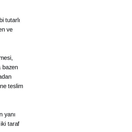
i tutarlı
len ve
nmesi,
a bazen
radan
ine teslim
in yanı
 iki taraf