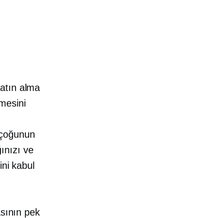
satın alma
lmesini
 çoğunun
ınızı ve
ini kabul
asının pek