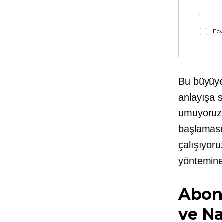
Ecw
Bu büyüye
anlayışa 
umuyoruz.
başlaması
çalışıyor
yöntemine
Abone
ve Nas