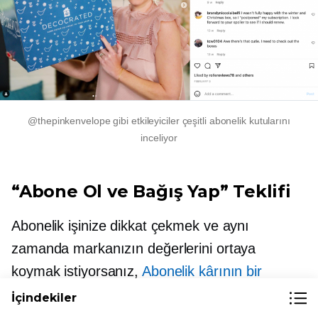
@thepinkenvelope gibi etkileyiciler çeşitli abonelik kutularını
inceliyor
“Abone Ol ve Bağış Yap” Teklifi
Abonelik işinize dikkat çekmek ve aynı
zamanda markanızın değerlerini ortaya
koymak istiyorsanız,
Abonelik kârının bir
kısmını hayır kurumlarına bağışlamak
.
İçindekiler