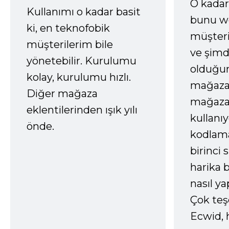
O kadar
Kullanımı o kadar basit
bunu we
ki, en teknofobik
müşter
müşterilerim bile
ve şimd
yönetebilir. Kurulumu
olduğum
kolay, kurulumu hızlı.
mağazay
Diğer mağaza
mağaza
eklentilerinden ışık yılı
kullanı
önde.
kodlam
birinci 
harika b
nasıl yap
Çok te
Ecwid, 