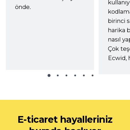
kullanı
önde.
kodlam
birinci 
harika b
nasıl yap
Çok te
Ecwid, 
E-ticaret hayalleriniz