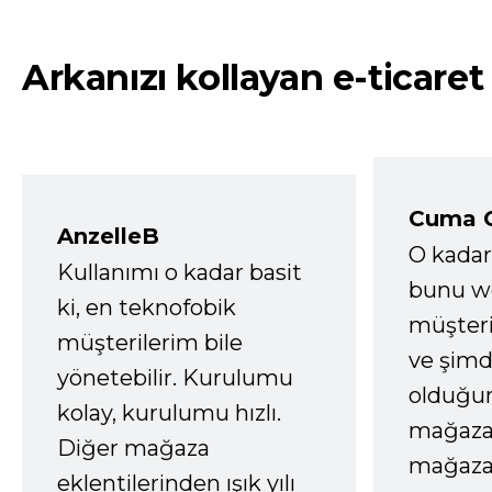
Arkanızı kollayan e-ticaret
Cuma 
AnzelleB
O kadar
Kullanımı o kadar basit
bunu we
ki, en teknofobik
müşter
müşterilerim bile
ve şimd
yönetebilir. Kurulumu
olduğum
kolay, kurulumu hızlı.
mağazay
Diğer mağaza
mağaza
eklentilerinden ışık yılı