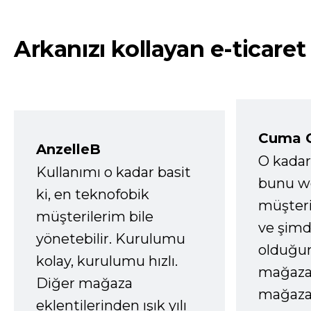
Arkanızı kollayan e-ticaret
Cuma 
AnzelleB
O kadar
Kullanımı o kadar basit
bunu we
ki, en teknofobik
müşter
müşterilerim bile
ve şimd
yönetebilir. Kurulumu
olduğum
kolay, kurulumu hızlı.
mağazay
Diğer mağaza
mağaza
eklentilerinden ışık yılı