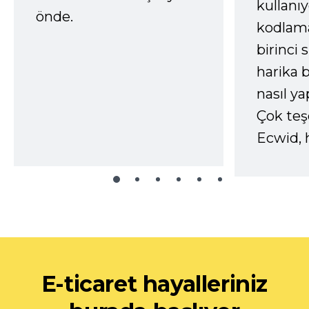
kullanı
önde.
kodlam
birinci 
harika b
nasıl yap
Çok te
Ecwid, 
E-ticaret hayalleriniz