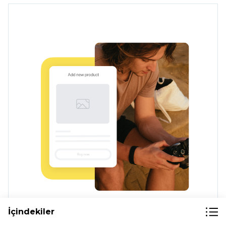
İçindekiler
Çevrimiçi fotoğraf ve fotoğraf seansları