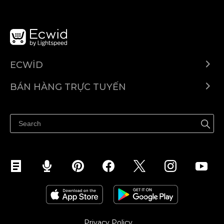
ECWID
Ecwid.com
BÁN HÀNG TRỰC TUYẾN
Trung tâm trợ giúp
Bán ở bất cứ đâu
Quảng bá ở bất cứ đâu
Kiểm soát mọi thứ
Privacy Policy