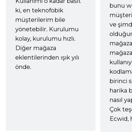
Kullanımı o kadar basit
bunu we
ki, en teknofobik
müşter
müşterilerim bile
ve şimd
yönetebilir. Kurulumu
olduğum
kolay, kurulumu hızlı.
mağazay
Diğer mağaza
mağaza
eklentilerinden ışık yılı
kullanı
önde.
kodlam
birinci 
harika b
nasıl yap
Çok te
Ecwid, 